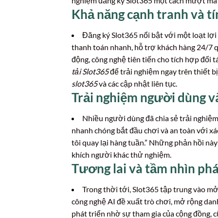
nghiệm đăng ký Slot365 một cách mượt mà 
Khả năng cạnh tranh và tí
Đăng ký Slot365 nổi bật với một loạt lợi
thanh toán nhanh, hỗ trợ khách hàng 24/7 qu
động, công nghệ tiên tiến cho tích hợp đối 
tải Slot365
để trải nghiệm ngay trên thiết 
slot365
và các cập nhật liên tục.
Trải nghiệm người dùng v
Nhiều người dùng đã chia sẻ trải nghiệm 
nhanh chóng bắt đầu chơi và an toàn với xác
tôi quay lại hàng tuần.” Những phản hồi n
khích người khác thử nghiệm.
Tương lai và tầm nhìn phá
Trong thời tới, Slot365 tập trung vào m
công nghệ AI đề xuất trò chơi, mở rộng danh
phát triển nhờ sự tham gia của cộng đồng, c