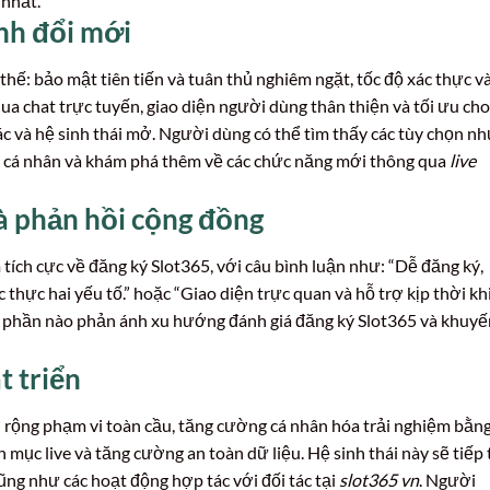
nhất.
nh đổi mới
 thế: bảo mật tiên tiến và tuân thủ nghiêm ngặt, tốc độ xác thực v
a chat trực tuyến, giao diện người dùng thân thiện và tối ưu cho
tác và hệ sinh thái mở. Người dùng có thể tìm thấy các tùy chọn n
bị cá nhân và khám phá thêm về các chức năng mới thông qua
live
à phản hồi cộng đồng
tích cực về đăng ký Slot365, với câu bình luận như: “Dễ đăng ký,
 thực hai yếu tố.” hoặc “Giao diện trực quan và hỗ trợ kịp thời kh
ày phần nào phản ánh xu hướng đánh giá đăng ký Slot365 và khuyế
t triển
ở rộng phạm vi toàn cầu, tăng cường cá nhân hóa trải nghiệm bằn
 mục live và tăng cường an toàn dữ liệu. Hệ sinh thái này sẽ tiếp 
ũng như các hoạt động hợp tác với đối tác tại
slot365 vn
. Người