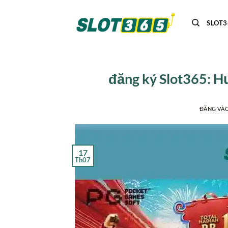
Bỏ
qua
SLOT3
nội
dung
đăng ký Slot365: H
ĐĂNG VÀ
17
Th07