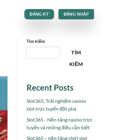
ĐĂNG KÝ
ĐĂNG NHẬP
Tìm kiếm
TÌM
KIẾM
Recent Posts
Slot365: Trải nghiệm casino
slot trực tuyến đột phá
Slot365 - Nền tảng casino trực
tuyến và những điều cần biết
Slot365 – nền tảng chơi slot