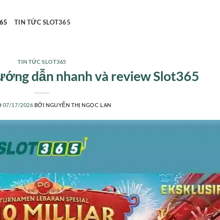
65
TIN TỨC SLOT365
TIN TỨC SLOT365
ướng dẫn nhanh và review Slot365
O
07/17/2026
BỞI
NGUYỄN THỊ NGỌC LAN