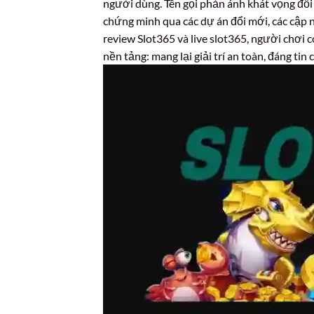
người dùng. Tên gọi phản ánh khát vọng đổi
chứng minh qua các dự án đổi mới, các cập 
review Slot365 và live slot365, người chơi
nền tảng: mang lại giải trí an toàn, đáng tin