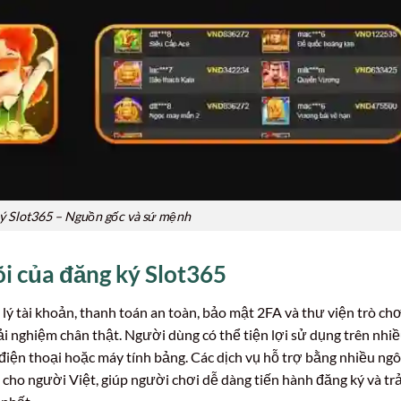
ý Slot365 – Nguồn gốc và sứ mệnh
õi của đăng ký Slot365
lý tài khoản, thanh toán an toàn, bảo mật 2FA và thư viện trò chơ
rải nghiệm chân thật. Người dùng có thể tiện lợi sử dụng trên nhi
 điện thoại hoặc máy tính bảng. Các dịch vụ hỗ trợ bằng nhiều ng
u cho người Việt, giúp người chơi dễ dàng tiến hành đăng ký và trả