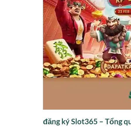
đăng ký Slot365 – Tổng qua