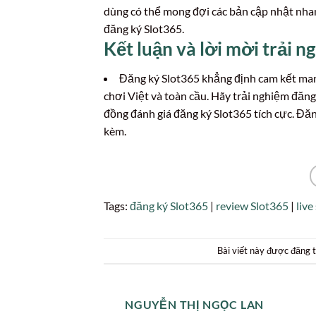
dùng có thể mong đợi các bản cập nhật nha
đăng ký Slot365.
Kết luận và lời mời trải n
Đăng ký Slot365 khẳng định cam kết mang 
chơi Việt và toàn cầu. Hãy trải nghiệm đăn
đồng đánh giá đăng ký Slot365 tích cực. Đăn
kèm.
Tags:
đăng ký Slot365
|
review Slot365
|
live
Bài viết này được đăng 
NGUYỄN THỊ NGỌC LAN