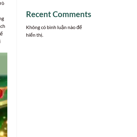
trò
Recent Comments
ng
ạch
Không có bình luận nào để
hể
hiển thị.
i