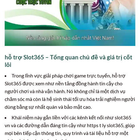
hỗ trợ Slot365 – Tổng quan chủ đề và giá trị cốt
lõi
Trong lĩnh vực giải pháp chơi game trực tuyến, hỗ trợ
Slot365 được xem như nền tảng đồng hành tin cậy cho
người chơi và nhà vận hành. Nó không chỉ là một dịch vụ
chăm sóc mà còn là hệ sinh thái tối ưu hóa trải nghiệm người
dùng bằng sự nhất quán và bảo mật cao.
Khái niệm này gắn liền với các kênh kết nối như slot365
vn và các đường dẫn đáng tin cậy như https t ly slot365, giúp
mọi bên tiếp cận thông tin, quy trình và tài liệu hỗ trợ một