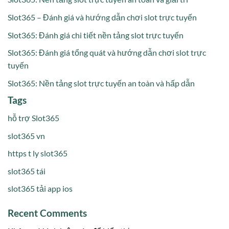
Slot365 – Đánh giá và hướng dẫn chơi slot trực tuyến
Slot365: Đánh giá chi tiết nền tảng slot trực tuyến
Slot365: Đánh giá tổng quát và hướng dẫn chơi slot trực
tuyến
Slot365: Nền tảng slot trực tuyến an toàn và hấp dẫn
Tags
hỗ trợ Slot365
slot365 vn
https t ly slot365
slot365 tái
slot365 tải app ios
Recent Comments