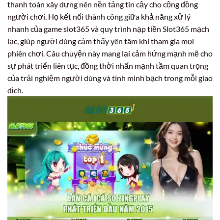
thanh toán xây dựng nên nền tảng tin cậy cho cộng đồng
người chơi. Họ kết nối thành công giữa khả năng xử lý
nhanh của game slot365 và quy trình nạp tiền Slot365 mạch
lạc, giúp người dùng cảm thấy yên tâm khi tham gia mọi
phiên chơi. Câu chuyện này mang lại cảm hứng mạnh mẽ cho
sự phát triển liên tục, đồng thời nhấn mạnh tầm quan trọng
của trải nghiệm người dùng và tính minh bạch trong mỗi giao
dịch.