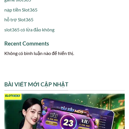
nạp tiền Slot365
hỗ trợ Slot365
slot365 có lừa đảo không
Recent Comments
Không có bình luận nào để hiển thị.
BÀI VIẾT MỚI CẬP NHẬT