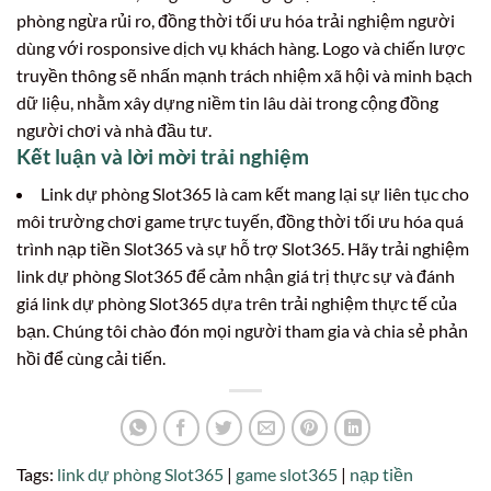
phòng ngừa rủi ro, đồng thời tối ưu hóa trải nghiệm người
dùng với rosponsive dịch vụ khách hàng. Logo và chiến lược
truyền thông sẽ nhấn mạnh trách nhiệm xã hội và minh bạch
dữ liệu, nhằm xây dựng niềm tin lâu dài trong cộng đồng
người chơi và nhà đầu tư.
Kết luận và lời mời trải nghiệm
Link dự phòng Slot365 là cam kết mang lại sự liên tục cho
môi trường chơi game trực tuyến, đồng thời tối ưu hóa quá
trình nạp tiền Slot365 và sự hỗ trợ Slot365. Hãy trải nghiệm
link dự phòng Slot365 để cảm nhận giá trị thực sự và đánh
giá link dự phòng Slot365 dựa trên trải nghiệm thực tế của
bạn. Chúng tôi chào đón mọi người tham gia và chia sẻ phản
hồi để cùng cải tiến.
Tags:
link dự phòng Slot365
|
game slot365
|
nạp tiền