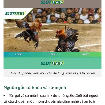
Link dự phòng Slot365 – chủ đề tổng quan và giá trị cốt lõi
Nguồn gốc từ khóa và sứ mệnh
Tên gọi và sứ mệnh của link dự phòng Slot365 bắt nguồn
từ câu chuyện một nhóm chuyên gia công nghệ và an toàn