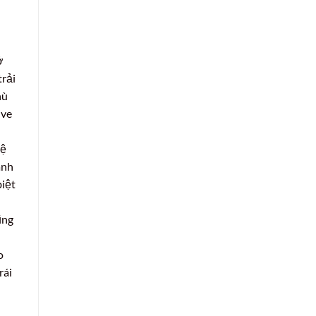
ở
trải
hù
ive
hệ
anh
biệt
ũng
o
rái