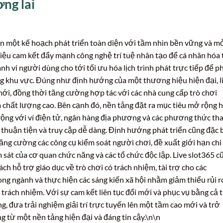
ơng lai
ến một kế hoạch phát triển toàn diện với tầm nhìn bền vững và m
ệu cam kết đẩy mạnh công nghệ trí tuệ nhân tạo để cá nhân hóa 
nh vi người dùng cho tới tối ưu hóa lịch trình phát trực tiếp để p
ừng khu vực. Đúng như định hướng của một thương hiệu hiện đại, l
 mới, đồng thời tăng cường hợp tác với các nhà cung cấp trò chơi
chất lượng cao. Bên cạnh đó, nền tảng đặt ra mục tiêu mở rộng 
 rộng với ví điện tử, ngân hàng địa phương và các phương thức th
 thuận tiện và truy cập dễ dàng. Định hướng phát triển cũng đặc 
 tăng cường các công cụ kiểm soát người chơi, đề xuất giới hạn chi
m sát của cơ quan chức năng và các tổ chức độc lập. Live slot365 c
 hỗ trợ giáo dục về trò chơi có trách nhiệm, tài trợ cho các
ng ngành và thực hiện các sáng kiến xã hội nhằm giảm thiểu rủi r
trách nhiệm. Với sự cam kết liên tục đổi mới và phục vụ bằng cả t
g, đưa trải nghiệm giải trí trực tuyến lên một tầm cao mới và trở
từ một nền tảng hiện đại và đáng tin cậy.
\n\n