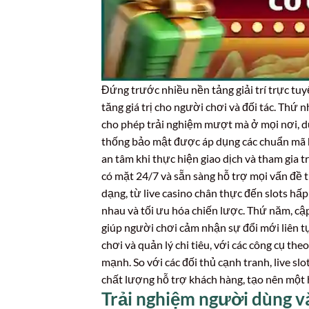
Đứng trước nhiều nền tảng giải trí trực tuyế
tăng giá trị cho người chơi và đối tác. Thứ 
cho phép trải nghiệm mượt mà ở mọi nơi, dù 
thống bảo mật được áp dụng các chuẩn mã hóa
an tâm khi thực hiện giao dịch và tham gia 
có mặt 24/7 và sẵn sàng hỗ trợ mọi vấn đề t
dạng, từ live casino chân thực đến slots hấ
nhau và tối ưu hóa chiến lược. Thứ năm, cậ
giúp người chơi cảm nhận sự đổi mới liên tụ
chơi và quản lý chi tiêu, với các công cụ th
mạnh. So với các đối thủ cạnh tranh, live sl
chất lượng hỗ trợ khách hàng, tạo nên một hệ
Trải nghiệm người dùng v