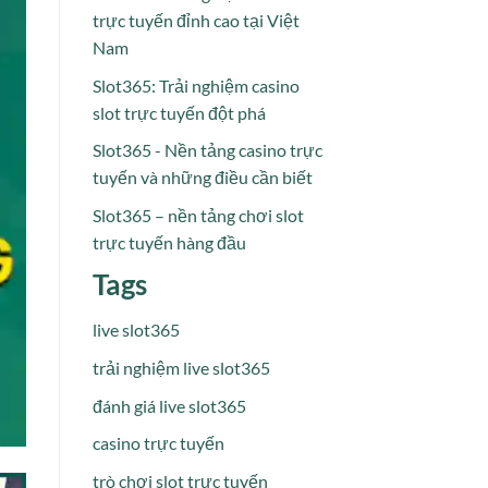
trực tuyến đỉnh cao tại Việt
Nam
Slot365: Trải nghiệm casino
slot trực tuyến đột phá
Slot365 - Nền tảng casino trực
tuyến và những điều cần biết
Slot365 – nền tảng chơi slot
trực tuyến hàng đầu
Tags
live slot365
trải nghiệm live slot365
đánh giá live slot365
casino trực tuyến
trò chơi slot trực tuyến