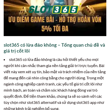
slot365 có lừa đảo không – Tổng quan chủ đề và
giá trị cốt lõi
slot365 có lừa đảo không là câu hỏi thiết yếu cho mọi
người khi cân nhắc tham gia nền tảng giải trí trực tuyến. Bài
viết này xem xét uy tín, bảo mật và trách nhiệm của nền tảng
để mang đến cái nhìn công bằng cho người dùng. Trong một
ngành công nghiệp cạnh tranh, các yếu tố giá trị cốt lõi như
minh bạch, an toàn và chăm sóc khách hàng đóng vai trò
quyết định. Để tiện tham khảo, chúng ta sẽ so sánh với các
tùy chọn như slot365 alternatif và sử dụng slot365 app như
những kênh trải nghiệm bổ sung.