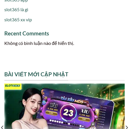
slot365 là gì
slot365 xx vip
Recent Comments
Không có bình luận nào để hiển thị.
BÀI VIẾT MỚI CẬP NHẬT