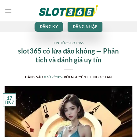
Bỏ
qua
nội
dung
ĐĂNG KÝ
ĐĂNG NHẬP
TIN TỨC SLOT365
slot365 có lừa đảo không — Phân
tích và đánh giá uy tín
ĐĂNG VÀO
07/17/2026
BỞI
NGUYỄN THỊ NGỌC LAN
17
Th07