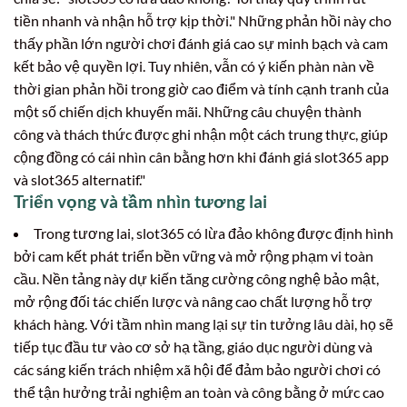
tiền nhanh và nhận hỗ trợ kịp thời." Những phản hồi này cho
thấy phần lớn người chơi đánh giá cao sự minh bạch và cam
kết bảo vệ quyền lợi. Tuy nhiên, vẫn có ý kiến phàn nàn về
thời gian phản hồi trong giờ cao điểm và tính cạnh tranh của
một số chiến dịch khuyến mãi. Những câu chuyện thành
công và thách thức được ghi nhận một cách trung thực, giúp
cộng đồng có cái nhìn cân bằng hơn khi đánh giá slot365 app
và slot365 alternatif."
Triển vọng và tầm nhìn tương lai
Trong tương lai, slot365 có lừa đảo không được định hình
bởi cam kết phát triển bền vững và mở rộng phạm vi toàn
cầu. Nền tảng này dự kiến tăng cường công nghệ bảo mật,
mở rộng đối tác chiến lược và nâng cao chất lượng hỗ trợ
khách hàng. Với tầm nhìn mang lại sự tin tưởng lâu dài, họ sẽ
tiếp tục đầu tư vào cơ sở hạ tầng, giáo dục người dùng và
các sáng kiến trách nhiệm xã hội để đảm bảo người chơi có
thể tận hưởng trải nghiệm an toàn và công bằng ở mức cao