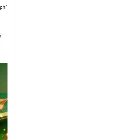
 phí
ỗ
c