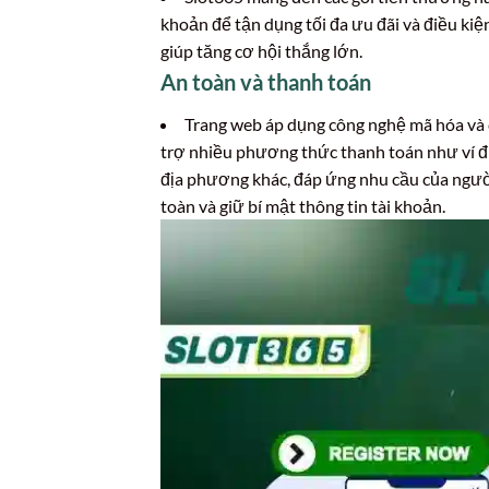
khoản để tận dụng tối đa ưu đãi và điều kiện
giúp tăng cơ hội thắng lớn.
An toàn và thanh toán
Trang web áp dụng công nghệ mã hóa và 
trợ nhiều phương thức thanh toán như ví đ
địa phương khác, đáp ứng nhu cầu của người
toàn và giữ bí mật thông tin tài khoản.