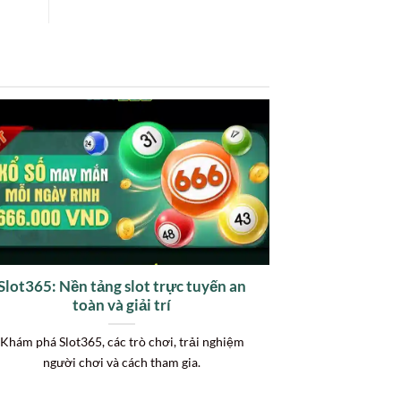
Slot365: Nền tảng slot trực tuyến an
toàn và giải trí
Khám phá Slot365, các trò chơi, trải nghiệm
người chơi và cách tham gia.