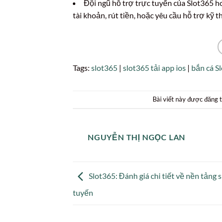
Đội ngũ hỗ trợ trực tuyến của Slot365 h
tài khoản, rút tiền, hoặc yêu cầu hỗ trợ kỹ t
Tags:
slot365
|
slot365 tải app ios
|
bắn cá S
Bài viết này được đăng 
NGUYỄN THỊ NGỌC LAN
Slot365: Đánh giá chi tiết về nền tảng s
tuyến