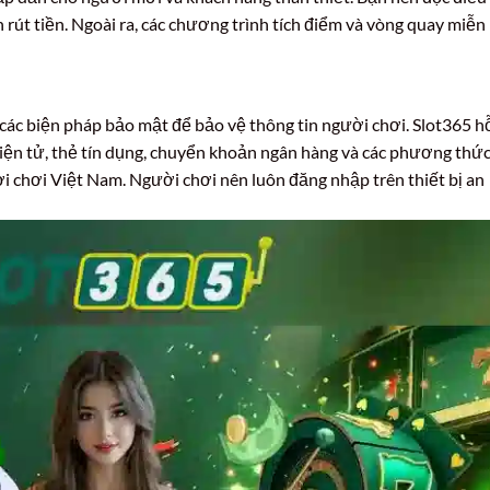
 rút tiền. Ngoài ra, các chương trình tích điểm và vòng quay miễn
các biện pháp bảo mật để bảo vệ thông tin người chơi. Slot365 h
iện tử, thẻ tín dụng, chuyển khoản ngân hàng và các phương thứ
 chơi Việt Nam. Người chơi nên luôn đăng nhập trên thiết bị an