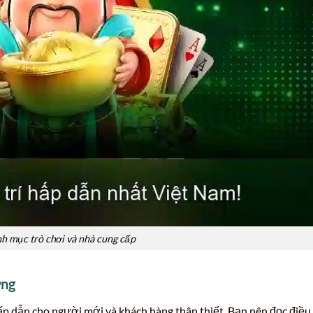
h mục trò chơi và nhà cung cấp
ởng
ấp dẫn cho người mới và khách hàng thân thiết. Bạn nên đọc điều