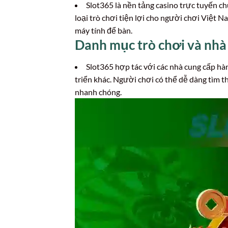
Slot365 là nền tảng casino trực tuyến ch
loại trò chơi tiện lợi cho người chơi Việt N
máy tính để bàn.
Danh mục trò chơi và nhà
Slot365 hợp tác với các nhà cung cấp h
triển khác. Người chơi có thể dễ dàng tìm t
nhanh chóng.