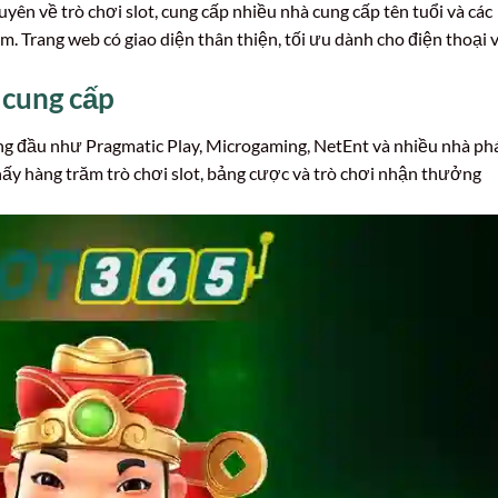
uyên về trò chơi slot, cung cấp nhiều nhà cung cấp tên tuổi và các
am. Trang web có giao diện thân thiện, tối ưu dành cho điện thoại 
 cung cấp
àng đầu như Pragmatic Play, Microgaming, NetEnt và nhiều nhà ph
hấy hàng trăm trò chơi slot, bảng cược và trò chơi nhận thưởng