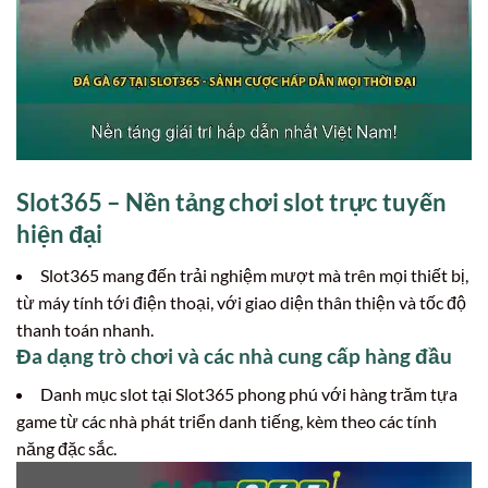
Slot365 – Nền tảng chơi slot trực tuyến
hiện đại
Slot365 mang đến trải nghiệm mượt mà trên mọi thiết bị,
từ máy tính tới điện thoại, với giao diện thân thiện và tốc độ
thanh toán nhanh.
Đa dạng trò chơi và các nhà cung cấp hàng đầu
Danh mục slot tại Slot365 phong phú với hàng trăm tựa
game từ các nhà phát triển danh tiếng, kèm theo các tính
năng đặc sắc.