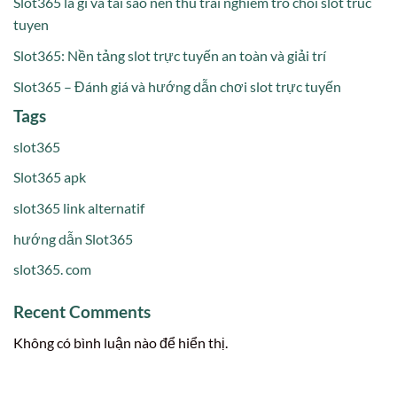
Slot365 la gi va tai sao nen thu trai nghiem tro choi slot truc
tuyen
Slot365: Nền tảng slot trực tuyến an toàn và giải trí
Slot365 – Đánh giá và hướng dẫn chơi slot trực tuyến
Tags
slot365
Slot365 apk
slot365 link alternatif
hướng dẫn Slot365
slot365. com
Recent Comments
Không có bình luận nào để hiển thị.