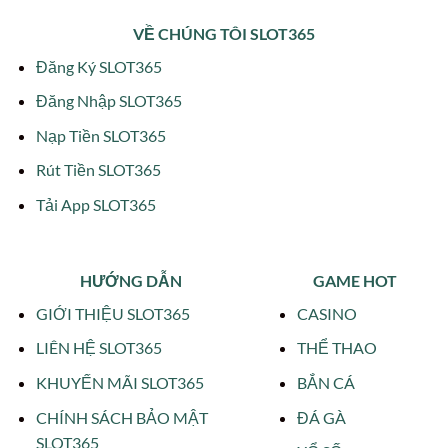
VỀ CHÚNG TÔI SLOT365
Đăng Ký SLOT365
Đăng Nhập SLOT365
Nạp Tiền SLOT365
Rút Tiền SLOT365
Tải App SLOT365
HƯỚNG DẪN
GAME HOT
GIỚI THIỆU SLOT365
CASINO
LIÊN HỆ SLOT365
THỂ THAO
KHUYẾN MÃI SLOT365
BẮN CÁ
CHÍNH SÁCH BẢO MẬT
ĐÁ GÀ
SLOT365