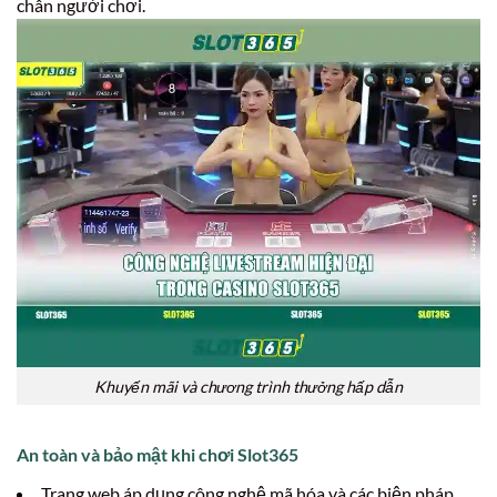
chân người chơi.
Khuyến mãi và chương trình thưởng hấp dẫn
An toàn và bảo mật khi chơi Slot365
Trang web áp dụng công nghệ mã hóa và các biện pháp