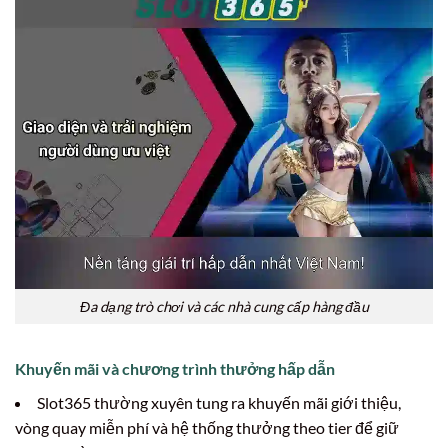
Đa dạng trò chơi và các nhà cung cấp hàng đầu
Khuyến mãi và chương trình thưởng hấp dẫn
Slot365 thường xuyên tung ra khuyến mãi giới thiệu,
vòng quay miễn phí và hệ thống thưởng theo tier để giữ