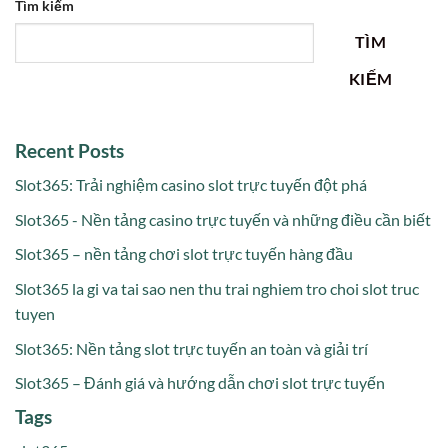
Tìm kiếm
TÌM
KIẾM
Recent Posts
Slot365: Trải nghiệm casino slot trực tuyến đột phá
Slot365 - Nền tảng casino trực tuyến và những điều cần biết
Slot365 – nền tảng chơi slot trực tuyến hàng đầu
Slot365 la gi va tai sao nen thu trai nghiem tro choi slot truc
tuyen
Slot365: Nền tảng slot trực tuyến an toàn và giải trí
Slot365 – Đánh giá và hướng dẫn chơi slot trực tuyến
Tags