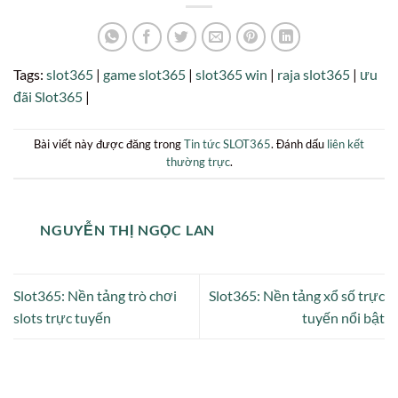
Tags:
slot365
|
game slot365
|
slot365 win
|
raja slot365
|
ưu
đãi Slot365
|
Bài viết này được đăng trong
Tin tức SLOT365
. Đánh dấu
liên kết
thường trực
.
NGUYỄN THỊ NGỌC LAN
Slot365: Nền tảng trò chơi
Slot365: Nền tảng xổ số trực
slots trực tuyến
tuyến nổi bật