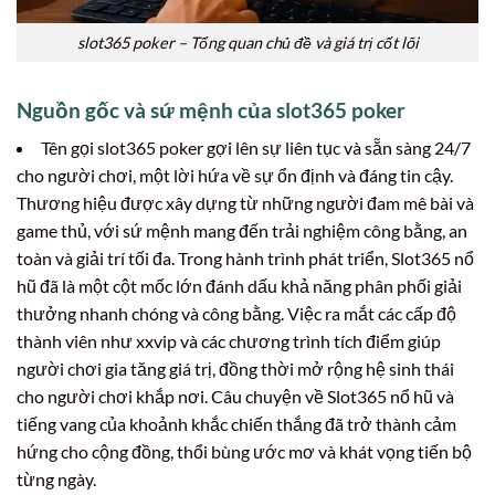
slot365 poker – Tổng quan chủ đề và giá trị cốt lõi
Nguồn gốc và sứ mệnh của slot365 poker
Tên gọi slot365 poker gợi lên sự liên tục và sẵn sàng 24/7
cho người chơi, một lời hứa về sự ổn định và đáng tin cậy.
Thương hiệu được xây dựng từ những người đam mê bài và
game thủ, với sứ mệnh mang đến trải nghiệm công bằng, an
toàn và giải trí tối đa. Trong hành trình phát triển, Slot365 nổ
hũ đã là một cột mốc lớn đánh dấu khả năng phân phối giải
thưởng nhanh chóng và công bằng. Việc ra mắt các cấp độ
thành viên như xxvip và các chương trình tích điểm giúp
người chơi gia tăng giá trị, đồng thời mở rộng hệ sinh thái
cho người chơi khắp nơi. Câu chuyện về Slot365 nổ hũ và
tiếng vang của khoảnh khắc chiến thắng đã trở thành cảm
hứng cho cộng đồng, thổi bùng ước mơ và khát vọng tiến bộ
từng ngày.