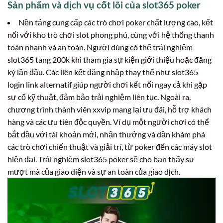
Sản phẩm và dịch vụ cốt lõi của slot365 poker
Nền tảng cung cấp các trò chơi poker chất lượng cao, kết
nối với kho trò chơi slot phong phú, cùng với hệ thống thanh
toán nhanh và an toàn. Người dùng có thể trải nghiệm
slot365 tang 200k khi tham gia sự kiện giới thiệu hoặc đăng
ký lần đầu. Các liên kết đăng nhập thay thế như slot365
login link alternatif giúp người chơi kết nối ngay cả khi gặp
sự cố kỹ thuật, đảm bảo trải nghiệm liên tục. Ngoài ra,
chương trình thành viên xxvip mang lại ưu đãi, hỗ trợ khách
hàng và các ưu tiên độc quyền. Ví dụ một người chơi có thể
bắt đầu với tài khoản mới, nhận thưởng và dần khám phá
các trò chơi chiến thuật và giải trí, từ poker đến các máy slot
hiện đại. Trải nghiệm slot365 poker sẽ cho bạn thấy sự
mượt mà của giao diện và sự an toàn của giao dịch.