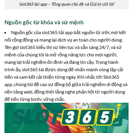
'slot365 tải app – Tổng quan chủ đề và Giá trị cốt lõi'
Nguồn gốc từ khóa và sứ mệnh
Nguồn gốc của slot365 tải app bắt nguồn từ ước mơ kết
nối cộng đồng và mang lại dịch vụ an toàn cho người dùng.
Tên gọi slot365 biểu thị sự liên tục và sẵn sàng 24/7, và sứ
mệnh của chúng tôi là mở rộng năng lực cho mọi người,
mang lại trải nghiệm ổn định và đáng tin cậy. Trong hành
trình ấy, slot365 tái được dùng để nhấn mạnh vòng lặp cải
tiến và cam kết cải thiện từng ngày. Khi nhắc tới Slot365
app, chúng tôi đề cao sự đồng bộ giữa trải nghiệm di động và
nền tảng web, đồng thời lắng nghe phản hồi từ người dùng
để tiến từng bước vững chắc.