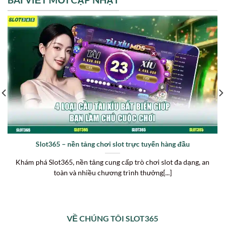
Slot365 – nền tảng chơi slot trực tuyến hàng đầu
Khám phá Slot365, nền tảng cung cấp trò chơi slot đa dạng, an
toàn và nhiều chương trình thưởng[...]
VỀ CHÚNG TÔI SLOT365