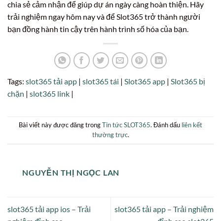
chia sẻ cảm nhận để giúp dự án ngày càng hoàn thiện. Hãy
trải nghiệm ngay hôm nay và để Slot365 trở thành người
bạn đồng hành tin cậy trên hành trình số hóa của bạn.
Tags:
slot365 tải app
|
slot365 tái
|
Slot365 app
|
Slot365 bị
chặn
|
slot365 link
|
Bài viết này được đăng trong
Tin tức SLOT365
. Đánh dấu
liên kết
thường trực
.
NGUYỄN THỊ NGỌC LAN
slot365 tải app ios – Trải
slot365 tải app – Trải nghiệm