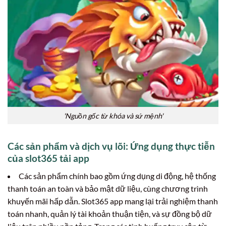
'Nguồn gốc từ khóa và sứ mệnh'
Các sản phẩm và dịch vụ lõi: Ứng dụng thực tiễn
của slot365 tải app
Các sản phẩm chính bao gồm ứng dụng di động, hệ thống
thanh toán an toàn và bảo mật dữ liệu, cùng chương trình
khuyến mãi hấp dẫn. Slot365 app mang lại trải nghiệm thanh
toán nhanh, quản lý tài khoản thuận tiện, và sự đồng bộ dữ