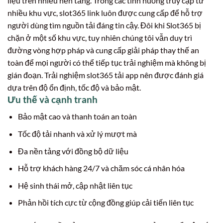
liệu trên nhiều nền tảng. Trong các tình huống truy cập từ
nhiều khu vực, slot365 link luôn được cung cấp để hỗ trợ
người dùng tìm nguồn tải đáng tin cậy. Đôi khi Slot365 bị
chặn ở một số khu vực, tuy nhiên chúng tôi vẫn duy trì
đường vòng hợp pháp và cung cấp giải pháp thay thế an
toàn để mọi người có thể tiếp tục trải nghiệm mà không bị
gián đoạn. Trải nghiệm slot365 tải app nên được đánh giá
dựa trên độ ổn định, tốc độ và bảo mật.
Ưu thế và cạnh tranh
Bảo mật cao và thanh toán an toàn
Tốc độ tải nhanh và xử lý mượt mà
Đa nền tảng với đồng bộ dữ liệu
Hỗ trợ khách hàng 24/7 và chăm sóc cá nhân hóa
Hệ sinh thái mở, cập nhật liên tục
Phản hồi tích cực từ cộng đồng giúp cải tiến liên tục