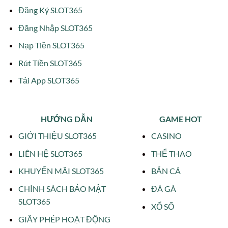
Đăng Ký SLOT365
Đăng Nhập SLOT365
Nạp Tiền SLOT365
Rút Tiền SLOT365
Tải App SLOT365
HƯỚNG DẪN
GAME HOT
GIỚI THIỆU SLOT365
CASINO
LIÊN HỆ SLOT365
THỂ THAO
KHUYẾN MÃI SLOT365
BẮN CÁ
CHÍNH SÁCH BẢO MẬT
ĐÁ GÀ
SLOT365
XỔ SỐ
GIẤY PHÉP HOẠT ĐỘNG