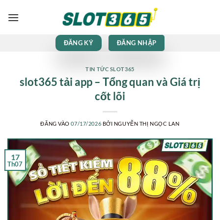
Bỏ
qua
nội
dung
ĐĂNG KÝ
ĐĂNG NHẬP
TIN TỨC SLOT365
slot365 tải app – Tổng quan và Giá trị
cốt lõi
ĐĂNG VÀO
07/17/2026
BỞI
NGUYỄN THỊ NGỌC LAN
17
Th07