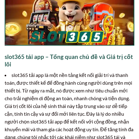
slot365 tải app – Tổng quan chủ đề và Giá trị cốt
lõi
slot365 tải app là một nền tảng kết nối giải trí và thanh
toán, được thiết kế để đồng hành cùng người dùng trên mọi
thiết bị. Từ ngày ra mắt, nó được xem như tiêu chuẩn mới
cho trải nghiệm di động an toàn, nhanh chóng và tiện dụng.
Giá trị cốt lõi của hệ sinh thái này tập trung vào sự dễ tiếp
cận, tính tin cậy và sự đổi mới liên tục. Đây là lý do nhiều
người chọn slot365 tải app để kết nối với cộng đồng, nhận
khuyến mãi và tham gia các hoạt động uy tín. Để tăng tính đa
dạng, chúng tôi nhắc tới các khái niệm như slot365 tái và