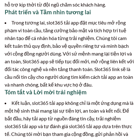
hỗ trợ kịp thời từ đội ngũ chăm sóc khách hàng.
Phát triển và Tầm nhìn tương lai
Trong tương lai, slot365 tải app đặt mục tiêu mở rộng
phạm vi toàn cầu, tăng cường bảo mật và tích hợp trí tuệ
nhân tạo để cá nhân hóa từng trải nghiệm. Chúng tôi cam
kết tuân thủ quy định, bảo vệ quyền riêng tư và minh bạch
với cộng đồng người dùng. Với sứ mệnh mang lại tiện lợi và
an toàn, Slot365 app sẽ tiếp tục đổi mới, mở rộng liên kết với
đối tác công nghệ và nền tảng thanh toán. Slot365 link sẽ là
cầu nối tin cậy cho người dùng tìm kiếm cách tải app an toàn
và nhanh chóng, bất kể khu vực họ ở đâu.
Tóm tắt và Lời mời trải nghiệm
Kết luận, slot365 tải app không chỉ là một ứng dụng mà là
một hệ sinh thái mang lại sự tiện lợi, an toàn và kết nối. Để
bắt đầu, hãy tải app từ nguồn đáng tin cậy, trải nghiệm
slot365 tải app và tự đánh giá slot365 tải app dựa trên thực
tế. Chúng tôi mời bạn tham gia cộng đồng, gửi phản hồi và