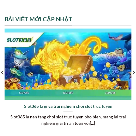
BÀI VIẾT MỚI CẬP NHẬT
Slot365 la gi va trai nghiem choi slot truc tuyen
Slot365 la nen tang choi slot truc tuyen pho bien, mang lai trai
nghiem giai tri an toan voi[...]