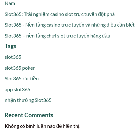
Nam
Slot365: Trải nghiệm casino slot trực tuyến đột phá
Slot365 - Nền tảng casino trực tuyến và những điều cần biết
Slot365 – nền tảng chơi slot trực tuyến hàng đầu
Tags
slot365
slot365 poker
Slot365 rút tiền
app slot365
nhận thưởng Slot365
Recent Comments
Không có bình luận nào để hiển thị.