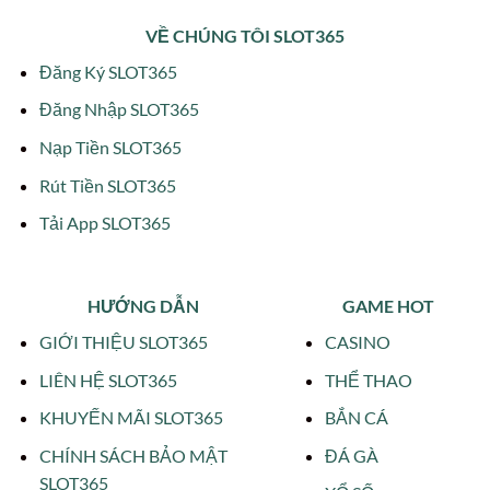
VỀ CHÚNG TÔI SLOT365
Đăng Ký SLOT365
Đăng Nhập SLOT365
Nạp Tiền SLOT365
Rút Tiền SLOT365
Tải App SLOT365
HƯỚNG DẪN
GAME HOT
GIỚI THIỆU SLOT365
CASINO
LIÊN HỆ SLOT365
THỂ THAO
KHUYẾN MÃI SLOT365
BẮN CÁ
CHÍNH SÁCH BẢO MẬT
ĐÁ GÀ
SLOT365