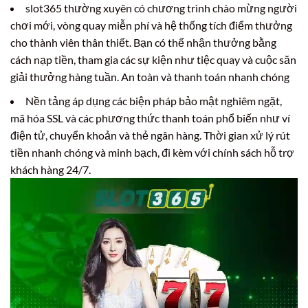
slot365 thường xuyên có chương trình chào mừng người
chơi mới, vòng quay miễn phí và hệ thống tích điểm thưởng
cho thành viên thân thiết. Bạn có thể nhận thưởng bằng
cách nạp tiền, tham gia các sự kiện như tiệc quay và cuộc săn
giải thưởng hàng tuần.
An toàn và thanh toán nhanh chóng
Nền tảng áp dụng các biện pháp bảo mật nghiêm ngặt,
mã hóa SSL và các phương thức thanh toán phổ biến như ví
điện tử, chuyển khoản và thẻ ngân hàng. Thời gian xử lý rút
tiền nhanh chóng và minh bạch, đi kèm với chính sách hỗ trợ
khách hàng 24/7.