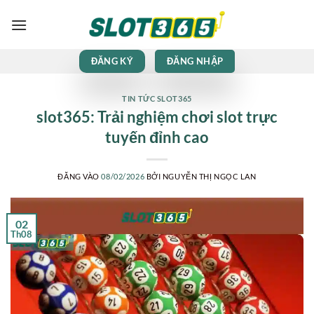
Bỏ
qua
nội
dung
ĐĂNG KÝ
ĐĂNG NHẬP
TIN TỨC SLOT365
slot365: Trải nghiệm chơi slot trực
tuyến đỉnh cao
ĐĂNG VÀO
08/02/2026
BỞI
NGUYỄN THỊ NGỌC LAN
02
Th08