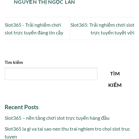
NGUYỄN THỊ NGỌC LAN
Slot365 - Trải nghiệm chơi
Slot365: Trải nghiệm chơi slot
slot trực tuyến đáng tin cậy
trực tuyến tuyệt vời
Tìm kiếm
TÌM
KIẾM
Recent Posts
Slot365 – nền tảng chơi slot trực tuyến hàng đầu
Slot365 la gi va tai sao nen thu trai nghiem tro choi slot truc
tuyen