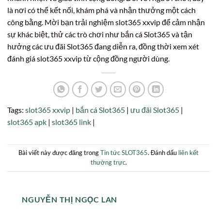
là nơi có thể kết nối, khám phá và nhận thưởng một cách
công bằng. Mời bạn trải nghiệm slot365 xxvip để cảm nhận
sự khác biệt, thử các trò chơi như bắn cá Slot365 và tận
hưởng các ưu đãi Slot365 đang diễn ra, đồng thời xem xét
đánh giá slot365 xxvip từ cộng đồng người dùng.
Tags:
slot365 xxvip
|
bắn cá Slot365
|
ưu đãi Slot365
|
slot365 apk
|
slot365 link
|
Bài viết này được đăng trong
Tin tức SLOT365
. Đánh dấu
liên kết
thường trực
.
NGUYỄN THỊ NGỌC LAN