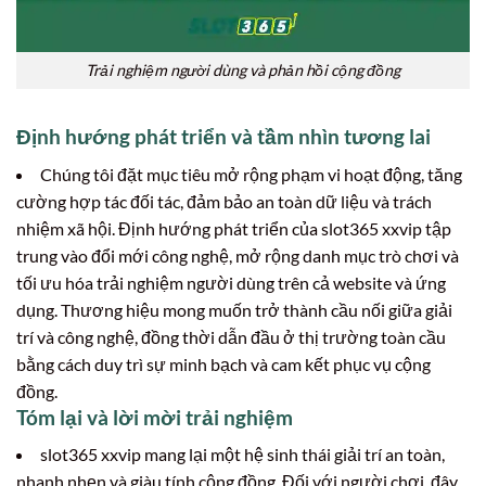
Trải nghiệm người dùng và phản hồi cộng đồng
Định hướng phát triển và tầm nhìn tương lai
Chúng tôi đặt mục tiêu mở rộng phạm vi hoạt động, tăng
cường hợp tác đối tác, đảm bảo an toàn dữ liệu và trách
nhiệm xã hội. Định hướng phát triển của slot365 xxvip tập
trung vào đổi mới công nghệ, mở rộng danh mục trò chơi và
tối ưu hóa trải nghiệm người dùng trên cả website và ứng
dụng. Thương hiệu mong muốn trở thành cầu nối giữa giải
trí và công nghệ, đồng thời dẫn đầu ở thị trường toàn cầu
bằng cách duy trì sự minh bạch và cam kết phục vụ cộng
đồng.
Tóm lại và lời mời trải nghiệm
slot365 xxvip mang lại một hệ sinh thái giải trí an toàn,
nhanh nhẹn và giàu tính cộng đồng. Đối với người chơi, đây