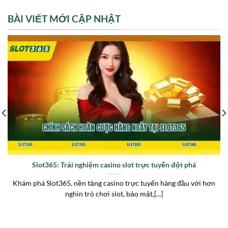
BÀI VIẾT MỚI CẬP NHẬT
Slot365: Trải nghiệm casino slot trực tuyến đột phá
Khám phá Slot365, nền tảng casino trực tuyến hàng đầu với hơn
nghìn trò chơi slot, bảo mật,[...]