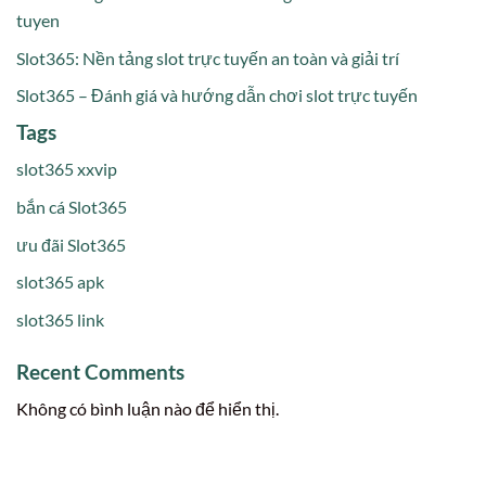
tuyen
Slot365: Nền tảng slot trực tuyến an toàn và giải trí
Slot365 – Đánh giá và hướng dẫn chơi slot trực tuyến
Tags
slot365 xxvip
bắn cá Slot365
ưu đãi Slot365
slot365 apk
slot365 link
Recent Comments
Không có bình luận nào để hiển thị.