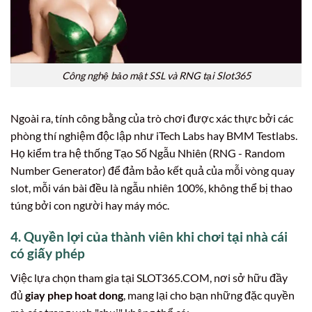
Công nghệ bảo mật SSL và RNG tại Slot365
Ngoài ra, tính công bằng của trò chơi được xác thực bởi các
phòng thí nghiệm độc lập như iTech Labs hay BMM Testlabs.
Họ kiểm tra hệ thống Tạo Số Ngẫu Nhiên (RNG - Random
Number Generator) để đảm bảo kết quả của mỗi vòng quay
slot, mỗi ván bài đều là ngẫu nhiên 100%, không thể bị thao
túng bởi con người hay máy móc.
4. Quyền lợi của thành viên khi chơi tại nhà cái
có giấy phép
Việc lựa chọn tham gia tại SLOT365.COM, nơi sở hữu đầy
đủ
giay phep hoat dong
, mang lại cho bạn những đặc quyền