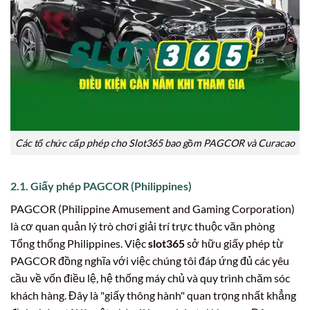
Các tổ chức cấp phép cho Slot365 bao gồm PAGCOR và Curacao
2.1. Giấy phép PAGCOR (Philippines)
PAGCOR (Philippine Amusement and Gaming Corporation)
là cơ quan quản lý trò chơi giải trí trực thuộc văn phòng
Tổng thống Philippines. Việc
slot365
sở hữu giấy phép từ
PAGCOR đồng nghĩa với việc chúng tôi đáp ứng đủ các yêu
cầu về vốn điều lệ, hệ thống máy chủ và quy trình chăm sóc
khách hàng. Đây là "giấy thông hành" quan trọng nhất khẳng