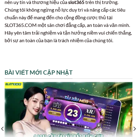
nên uy tín và thương hiệu của
slot365
trên thị trường.
Chúng tôi không ngừng nỗ lực duy trì và nâng cấp các tiêu
chuẩn này để mang đến cho cộng đồng cược thủ tại
SLOT365.COM một sân chơi đẳng cấp, an toàn và văn minh.
Hãy yên tâm trải nghiệm và tận hưởng niềm vui chiến thắng,
bởi sự an toàn của bạn là trách nhiệm của chúng tôi.
BÀI VIẾT MỚI CẬP NHẬT