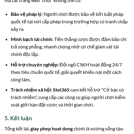
mà các trang web "chui" không thể có:
Bảo vệ pháp lý:
Người chơi được bảo vệ bởi luật pháp
quốc tế tại nơi cấp phép trong trường hợp có tranh chấp
xảy ra.
Minh bạch tài chính:
Tiền thắng cược được đảm bảo chi
trả sòng phẳng, nhanh chóng nhờ cơ chế giám sát tài
chính độc lập.
Hỗ trợ chuyên nghiệp:
Đội ngũ CSKH hoạt động 24/7
theo tiêu chuẩn quốc tế, giải quyết khiếu nại một cách
công tâm.
Trách nhiệm xã hội:
Slot365
cam kết hỗ trợ "Cờ bạc có
trách nhiệm", cung cấp các công cụ giúp người chơi kiểm
soát giới hạn đặt cược và thời gian chơi.
5. Kết luận
Tổng kết lại,
giay phep hoat dong
chính là xương sống tạo