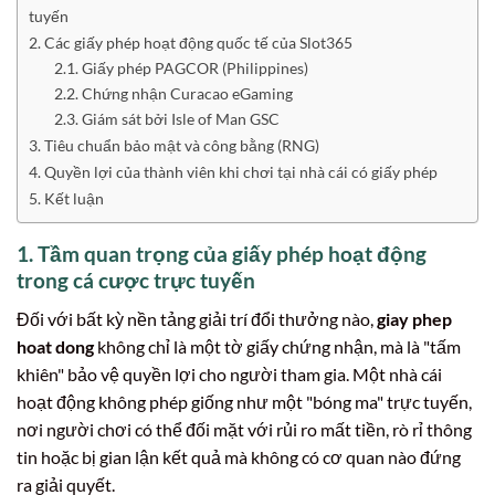
tuyến
2. Các giấy phép hoạt động quốc tế của Slot365
2.1. Giấy phép PAGCOR (Philippines)
2.2. Chứng nhận Curacao eGaming
2.3. Giám sát bởi Isle of Man GSC
3. Tiêu chuẩn bảo mật và công bằng (RNG)
4. Quyền lợi của thành viên khi chơi tại nhà cái có giấy phép
5. Kết luận
1. Tầm quan trọng của giấy phép hoạt động
trong cá cược trực tuyến
Đối với bất kỳ nền tảng giải trí đổi thưởng nào,
giay phep
hoat dong
không chỉ là một tờ giấy chứng nhận, mà là "tấm
khiên" bảo vệ quyền lợi cho người tham gia. Một nhà cái
hoạt động không phép giống như một "bóng ma" trực tuyến,
nơi người chơi có thể đối mặt với rủi ro mất tiền, rò rỉ thông
tin hoặc bị gian lận kết quả mà không có cơ quan nào đứng
ra giải quyết.