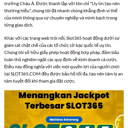
trường Châu Á. Được thành lập với tôn chỉ "Uy tín tạo nên
thương hiệu", chúng tôi đã nhanh chóng khẳng định vị thế
của mình thông qua sự chuyên nghiệp và minh bạch trong
từng giao dịch.
Khác với các trang web trôi nổi, Slot365 hoạt động dưới sự
giám sát chặt chẽ của các tổ chức cờ bạc quốc tế uy tín.
Chúng tôi sở hữu giấy phép hoạt động hợp pháp, đảm bảo
tuân thủ nghiêm ngặt các quy định về kinh doanh cá cược.
Điều này đồng nghĩa với việc mọi quyền lợi của người chơi
tại SLOT365.COM đều được bảo hộ tối đa, tạo nên tâm lý an
tâm tuyệt đối khi tham gia đặt cược.