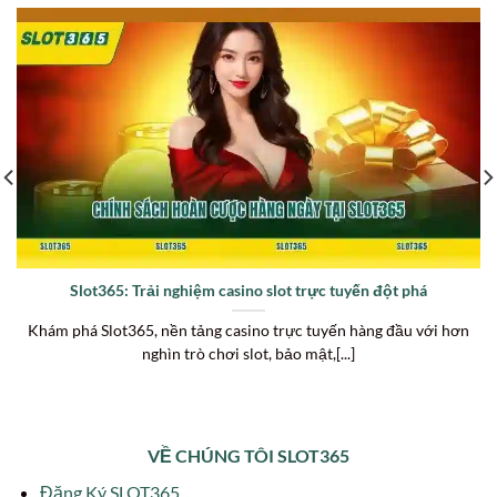
Slot365: Trải nghiệm casino slot trực tuyến đột phá
Khám phá Slot365, nền tảng casino trực tuyến hàng đầu với hơn
nghìn trò chơi slot, bảo mật,[...]
VỀ CHÚNG TÔI SLOT365
Đăng Ký SLOT365