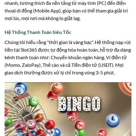
nhanh, tương thích đa nền tảng từ máy tính (PC) đến điện
thoại di động (Mobile App), giúp bạn có thể tham gia giải trí
mọi lúc, mọi nơi mà không lo giật lag.
Hệ Thống Thanh Toán Siêu Tốc
Chúng tôi hiểu rằng "thời gian là vàng bạc". Hệ thống nạp rút
tiền tại Slot365 được tự động hóa hoàn toàn, hỗ trợ đa dạng
kênh thanh toán như: Chuyển khoản ngân hàng, Ví điện tử
(Momo, ZaloPay), Thẻ cào và cả Tiền điện tử (USDT). Mọi
giao dịch thường được xử lý chỉ trong vòng 3-5 phút.