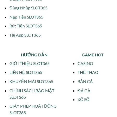
Đăng Nhập SLOT365
Nạp Tiền SLOT365
Rút Tiền SLOT365
Tải App SLOT365
HƯỚNG DẪN
GAME HOT
GIỚI THIỆU SLOT365
CASINO
LIÊN HỆ SLOT365
THỂ THAO
KHUYẾN MÃI SLOT365
BẮN CÁ
CHÍNH SÁCH BẢO MẬT
ĐÁ GÀ
SLOT365
XỔ SỐ
GIẤY PHÉP HOẠT ĐỘNG
SLOT365