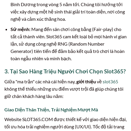
Bình Dương trong vòng 5 năm tới. Chúng tôi hướng tới
việc xây dựng một hệ sinh thái giải trí toàn diện, nơi công
nghệ và cảm xúc thăng hoa.
Sứ mệnh:
Mang đến sân chơi công bằng (Fair-play) cho
tất cả thành viên. Slot365 cam kết loại bỏ mọi hành vi gian
lận, sử dụng công nghệ RNG (Random Number
Generator) tiên tiến để đảm bảo kết quả trò chơi là hoàn
toàn ngẫu nhiên và minh bạch.
3. Tại Sao Hàng Triệu Người Chơi Chọn Slot365?
Giữa "ma trận" các nhà cái hiện nay,
giới thiệu
về
slot365
không thể thiếu những ưu điểm vượt trội đã giúp chúng tôi
giữ chân khách hàng lâu năm:
Giao Diện Thân Thiện, Trải Nghiệm Mượt Mà
Website SLOT365.COM được thiết kế với giao diện hiện đại,
tối ưu hóa trải nghiệm người dùng (UX/UI). Tốc độ tải trang