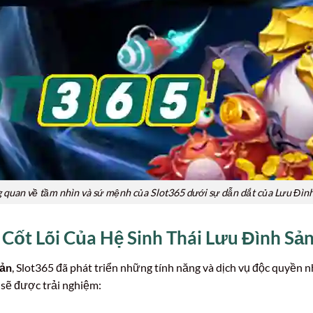
 quan về tầm nhìn và sứ mệnh của Slot365 dưới sự dẫn dắt của Lưu Đìn
 Cốt Lõi Của Hệ Sinh Thái Lưu Đình Sả
Sản
, Slot365 đã phát triển những tính năng và dịch vụ độc quyền 
sẽ được trải nghiệm: