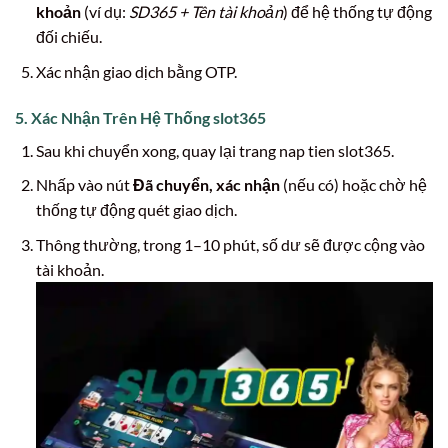
khoản
(ví dụ:
SD365 + Tên tài khoản
) để hệ thống tự động
đối chiếu.
Xác nhận giao dịch bằng OTP.
5. Xác Nhận Trên Hệ Thống slot365
Sau khi chuyển xong, quay lại trang nap tien slot365.
Nhấp vào nút
Đã chuyển, xác nhận
(nếu có) hoặc chờ hệ
thống tự động quét giao dịch.
Thông thường, trong 1–10 phút, số dư sẽ được cộng vào
tài khoản.