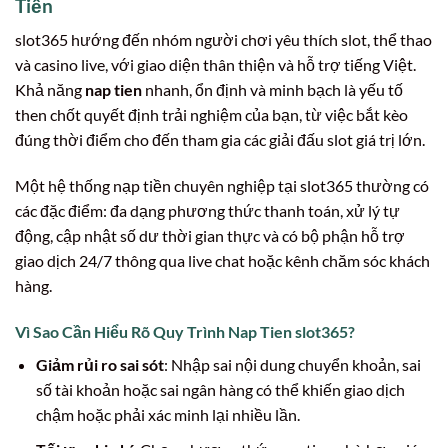
Tiền
slot365 hướng đến nhóm người chơi yêu thích slot, thể thao
và casino live, với giao diện thân thiện và hỗ trợ tiếng Việt.
Khả năng
nap tien
nhanh, ổn định và minh bạch là yếu tố
then chốt quyết định trải nghiệm của bạn, từ việc bắt kèo
đúng thời điểm cho đến tham gia các giải đấu slot giá trị lớn.
Một hệ thống nạp tiền chuyên nghiệp tại slot365 thường có
các đặc điểm: đa dạng phương thức thanh toán, xử lý tự
động, cập nhật số dư thời gian thực và có bộ phận hỗ trợ
giao dịch 24/7 thông qua live chat hoặc kênh chăm sóc khách
hàng.
Vì Sao Cần Hiểu Rõ Quy Trình Nap Tien slot365?
Giảm rủi ro sai sót
: Nhập sai nội dung chuyển khoản, sai
số tài khoản hoặc sai ngân hàng có thể khiến giao dịch
chậm hoặc phải xác minh lại nhiều lần.