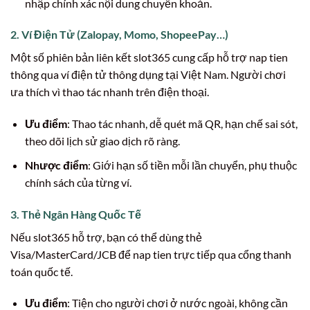
nhập chính xác nội dung chuyển khoản.
2. Ví Điện Tử (Zalopay, Momo, ShopeePay…)
Một số phiên bản liên kết slot365 cung cấp hỗ trợ nap tien
thông qua ví điện tử thông dụng tại Việt Nam. Người chơi
ưa thích vì thao tác nhanh trên điện thoại.
Ưu điểm
: Thao tác nhanh, dễ quét mã QR, hạn chế sai sót,
theo dõi lịch sử giao dịch rõ ràng.
Nhược điểm
: Giới hạn số tiền mỗi lần chuyển, phụ thuộc
chính sách của từng ví.
3. Thẻ Ngân Hàng Quốc Tế
Nếu slot365 hỗ trợ, bạn có thể dùng thẻ
Visa/MasterCard/JCB để nap tien trực tiếp qua cổng thanh
toán quốc tế.
Ưu điểm
: Tiện cho người chơi ở nước ngoài, không cần