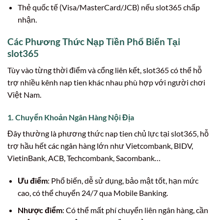
Thẻ quốc tế (Visa/MasterCard/JCB) nếu slot365 chấp
nhận.
Các Phương Thức Nạp Tiền Phổ Biến Tại
slot365
Tùy vào từng thời điểm và cổng liên kết, slot365 có thể hỗ
trợ nhiều kênh nap tien khác nhau phù hợp với người chơi
Việt Nam.
1. Chuyển Khoản Ngân Hàng Nội Địa
Đây thường là phương thức nap tien chủ lực tại slot365, hỗ
trợ hầu hết các ngân hàng lớn như Vietcombank, BIDV,
VietinBank, ACB, Techcombank, Sacombank…
Ưu điểm
: Phổ biến, dễ sử dụng, bảo mật tốt, hạn mức
cao, có thể chuyển 24/7 qua Mobile Banking.
Nhược điểm
: Có thể mất phí chuyển liên ngân hàng, cần