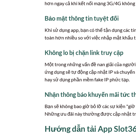
hơn ngay cả khi kết nối mạng 3G/4G không ổ
Bảo mật thông tin tuyệt đối
Khi sử dụng app, bạn có thể tận dụng các tí
toàn hơn nhiều so với việc nhập mật khẩu th
Không lo bị chặn link truy cập
Một trong những vấn đề nan giải của người 
ứng dụng sẽ tự động cập nhật IP và chuyển 
hay sử dụng phần mềm fake IP phức tạp.
Nhận thông báo khuyến mãi tức th
Bạn sẽ không bao giờ bỏ lỡ các sự kiện "giờ 
Những ưu đãi này thường được cập nhật tr
Hướng dẫn tải App Slot3