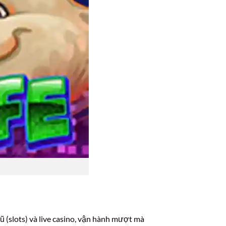
ũ (slots) và live casino, vận hành mượt mà