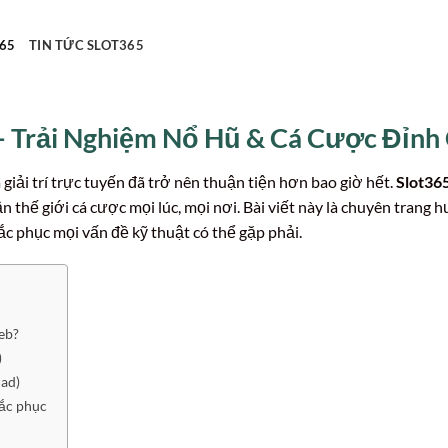
65
TIN TỨC SLOT365
– Trải Nghiệm Nổ Hũ & Cá Cược Đỉnh
giải trí trực tuyến đã trở nên thuận tiện hơn bao giờ hết.
Slot36
ận thế giới cá cược mọi lúc, mọi nơi. Bài viết này là chuyên trang
ắc phục mọi vấn đề kỹ thuật có thể gặp phải.
web?
)
Pad)
hắc phục