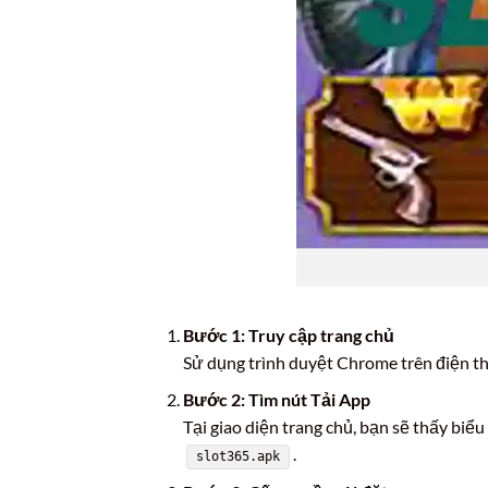
Bước 1: Truy cập trang chủ
Sử dụng trình duyệt Chrome trên điện th
Bước 2: Tìm nút Tải App
Tại giao diện trang chủ, bạn sẽ thấy biể
.
slot365.apk