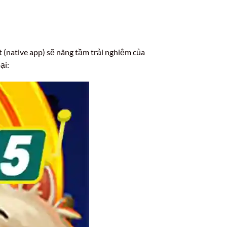
 (native app) sẽ nâng tầm trải nghiệm của
ại: