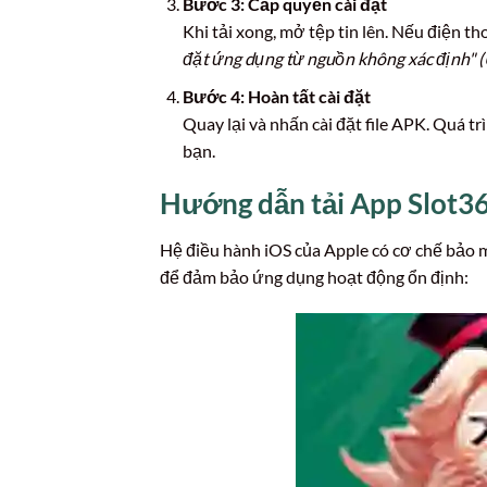
Bước 3: Cấp quyền cài đặt
Khi tải xong, mở tệp tin lên. Nếu điện t
đặt ứng dụng từ nguồn không xác định"
Bước 4: Hoàn tất cài đặt
Quay lại và nhấn cài đặt file APK. Quá t
bạn.
Hướng dẫn tải App Slot36
Hệ điều hành iOS của Apple có cơ chế bảo 
để đảm bảo ứng dụng hoạt động ổn định: