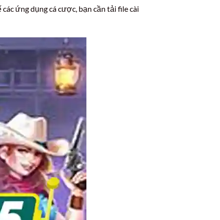
các ứng dụng cá cược, bạn cần tải file cài