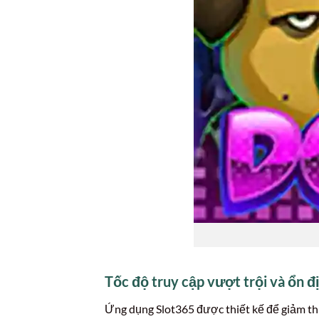
Tốc độ truy cập vượt trội và ổn đ
Ứng dụng Slot365 được thiết kế để giảm thiể