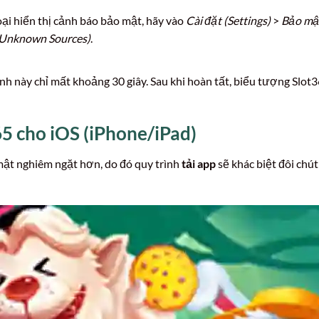
hoại hiển thị cảnh báo bảo mật, hãy vào
Cài đặt (Settings)
>
Bảo mật
 (Unknown Sources)
.
rình này chỉ mất khoảng 30 giây. Sau khi hoàn tất, biểu tượng Slot
5 cho iOS (iPhone/iPad)
mật nghiêm ngặt hơn, do đó quy trình
tải app
sẽ khác biệt đôi chú