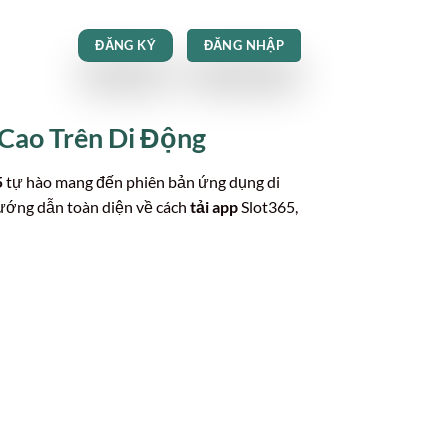
ĐĂNG KÝ
ĐĂNG NHẬP
 Cao Trên Di Động
5
tự hào mang đến phiên bản ứng dụng di
 hướng dẫn toàn diện về cách
tải app
Slot365,