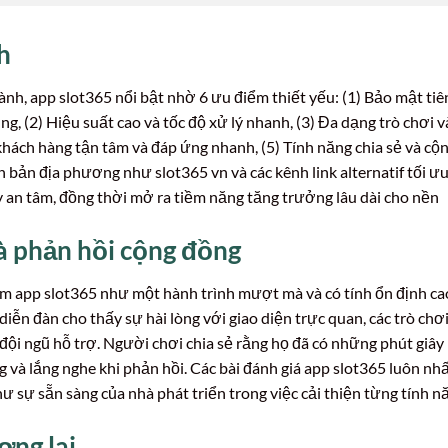
h
nh, app slot365 nổi bật nhờ 6 ưu điểm thiết yếu: (1) Bảo mật tiê
g, (2) Hiệu suất cao và tốc độ xử lý nhanh, (3) Đa dạng trò chơi v
 khách hàng tận tâm và đáp ứng nhanh, (5) Tính năng chia sẻ và cộ
ên bản địa phương như slot365 vn và các kênh link alternatif tối ưu
 an tâm, đồng thời mở ra tiềm năng tăng trưởng lâu dài cho nền
à phản hồi cộng đồng
 app slot365 như một hành trình mượt mà và có tính ổn định ca
iễn đàn cho thấy sự hài lòng với giao diện trực quan, các trò chơ
 đội ngũ hỗ trợ. Người chơi chia sẻ rằng họ đã có những phút giây
 và lắng nghe khi phản hồi. Các bài đánh giá app slot365 luôn nh
ư sự sẵn sàng của nhà phát triển trong việc cải thiện từng tính n
ơng lai