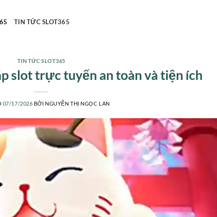
65
TIN TỨC SLOT365
TIN TỨC SLOT365
p slot trực tuyến an toàn và tiện ích
O
07/17/2026
BỞI
NGUYỄN THỊ NGỌC LAN