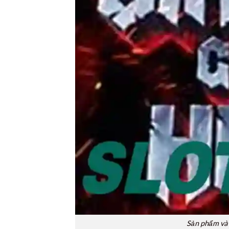
Sản phẩm và d