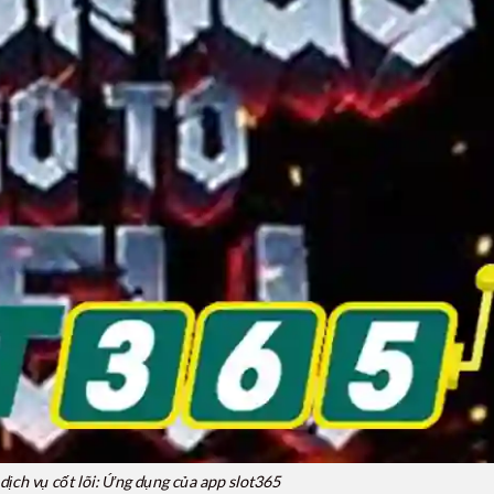
ịch vụ cốt lõi: Ứng dụng của app slot365