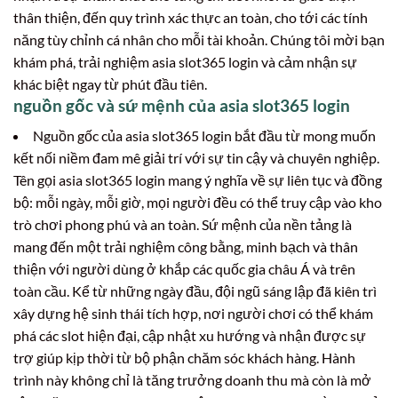
thân thiện, đến quy trình xác thực an toàn, cho tới các tính
năng tùy chỉnh cá nhân cho mỗi tài khoản. Chúng tôi mời bạn
khám phá, trải nghiệm asia slot365 login và cảm nhận sự
khác biệt ngay từ phút đầu tiên.
nguồn gốc và sứ mệnh của asia slot365 login
Nguồn gốc của asia slot365 login bắt đầu từ mong muốn
kết nối niềm đam mê giải trí với sự tin cậy và chuyên nghiệp.
Tên gọi asia slot365 login mang ý nghĩa về sự liên tục và đồng
bộ: mỗi ngày, mỗi giờ, mọi người đều có thể truy cập vào kho
trò chơi phong phú và an toàn. Sứ mệnh của nền tảng là
mang đến một trải nghiệm công bằng, minh bạch và thân
thiện với người dùng ở khắp các quốc gia châu Á và trên
toàn cầu. Kể từ những ngày đầu, đội ngũ sáng lập đã kiên trì
xây dựng hệ sinh thái tích hợp, nơi người chơi có thể khám
phá các slot hiện đại, cập nhật xu hướng và nhận được sự
trợ giúp kịp thời từ bộ phận chăm sóc khách hàng. Hành
trình này không chỉ là tăng trưởng doanh thu mà còn là mở