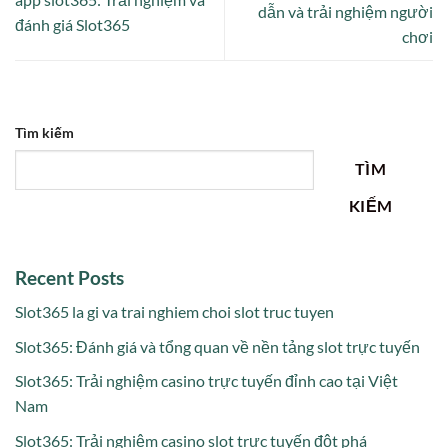
dẫn và trải nghiệm người
đánh giá Slot365
chơi
Tìm kiếm
TÌM
KIẾM
Recent Posts
Slot365 la gi va trai nghiem choi slot truc tuyen
Slot365: Đánh giá và tổng quan về nền tảng slot trực tuyến
Slot365: Trải nghiệm casino trực tuyến đỉnh cao tại Việt
Nam
Slot365: Trải nghiệm casino slot trực tuyến đột phá