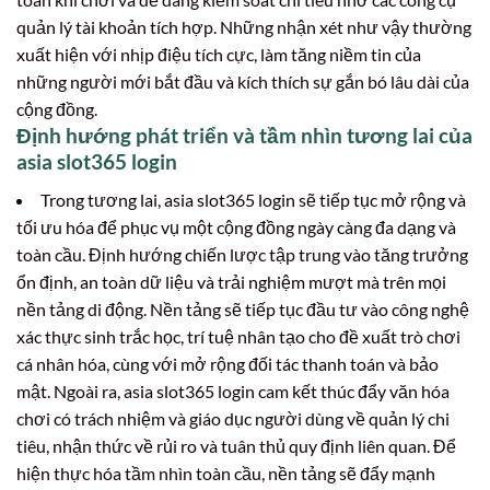
quản lý tài khoản tích hợp. Những nhận xét như vậy thường
xuất hiện với nhịp điệu tích cực, làm tăng niềm tin của
những người mới bắt đầu và kích thích sự gắn bó lâu dài của
cộng đồng.
Định hướng phát triển và tầm nhìn tương lai của
asia slot365 login
Trong tương lai, asia slot365 login sẽ tiếp tục mở rộng và
tối ưu hóa để phục vụ một cộng đồng ngày càng đa dạng và
toàn cầu. Định hướng chiến lược tập trung vào tăng trưởng
ổn định, an toàn dữ liệu và trải nghiệm mượt mà trên mọi
nền tảng di động. Nền tảng sẽ tiếp tục đầu tư vào công nghệ
xác thực sinh trắc học, trí tuệ nhân tạo cho đề xuất trò chơi
cá nhân hóa, cùng với mở rộng đối tác thanh toán và bảo
mật. Ngoài ra, asia slot365 login cam kết thúc đẩy văn hóa
chơi có trách nhiệm và giáo dục người dùng về quản lý chi
tiêu, nhận thức về rủi ro và tuân thủ quy định liên quan. Để
hiện thực hóa tầm nhìn toàn cầu, nền tảng sẽ đẩy mạnh