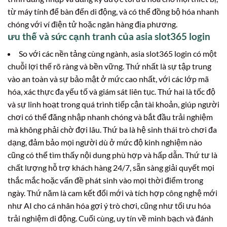
từ máy tính để bàn đến di động, và có thể đồng bộ hóa nhanh
chóng với ví điện tử hoặc ngân hàng địa phương.
ưu thế và sức cạnh tranh của asia slot365 login
So với các nền tảng cùng ngành, asia slot365 login có một
chuỗi lợi thế rõ ràng và bền vững. Thứ nhất là sự tập trung
vào an toàn và sự bảo mật ở mức cao nhất, với các lớp mã
hóa, xác thực đa yếu tố và giám sát liên tục. Thứ hai là tốc độ
và sự linh hoạt trong quá trình tiếp cận tài khoản, giúp người
chơi có thể đăng nhập nhanh chóng và bắt đầu trải nghiệm
mà không phải chờ đợi lâu. Thứ ba là hệ sinh thái trò chơi đa
dạng, đảm bảo mọi người dù ở mức độ kinh nghiệm nào
cũng có thể tìm thấy nội dung phù hợp và hấp dẫn. Thứ tư là
chất lượng hỗ trợ khách hàng 24/7, sẵn sàng giải quyết mọi
thắc mắc hoặc vấn đề phát sinh vào mọi thời điểm trong
ngày. Thứ năm là cam kết đổi mới và tích hợp công nghệ mới
như AI cho cá nhân hóa gợi ý trò chơi, cũng như tối ưu hóa
trải nghiệm di động. Cuối cùng, uy tín về minh bạch và đánh