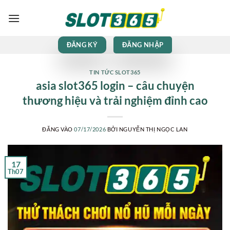
Bỏ
qua
nội
dung
ĐĂNG KÝ
ĐĂNG NHẬP
TIN TỨC SLOT365
asia slot365 login – câu chuyện
thương hiệu và trải nghiệm đỉnh cao
ĐĂNG VÀO
07/17/2026
BỞI
NGUYỄN THỊ NGỌC LAN
17
Th07