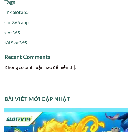
Tags
link Slot365
slot365 app
slot365
tải Slot365
Recent Comments
Không có bình luận nào để hiển thị.
BÀI VIẾT MỚI CẬP NHẬT