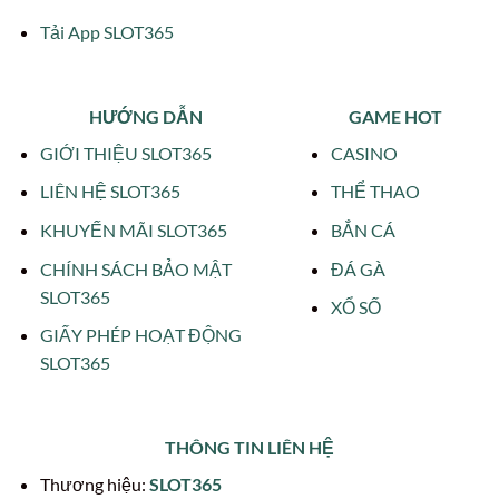
Tải App SLOT365
HƯỚNG DẪN
GAME HOT
GIỚI THIỆU SLOT365
CASINO
LIÊN HỆ SLOT365
THỂ THAO
KHUYẾN MÃI SLOT365
BẮN CÁ
CHÍNH SÁCH BẢO MẬT
ĐÁ GÀ
SLOT365
XỔ SỐ
GIẤY PHÉP HOẠT ĐỘNG
SLOT365
THÔNG TIN LIÊN HỆ
Thương hiệu:
SLOT365