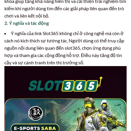
khóa giúp tăng khả năng hiển thị và cải thiện trải nghiệm tìm
kiếm khi người dùng tìm đến các giải pháp liên quan đến trò
chơi và liên kết nội bộ.
2. Ý nghĩa và tác động
Ý nghĩa của link Slot365 không chỉ ở công nghệ mà còn ở
cách nó kích thích sự tương tác. Người dùng có thể truy cập
nguồn nội dung liên quan đến slot365, chọn ứng dụng phù
hợp và tham gia các cộng đồng hỗ trợ. Điều này tăng độ tin
cậy và sự cạnh tranh trên thị trường số.