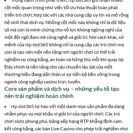
cột mốc quan trọng như việc tối ưu hóa thuật toán phát
triển trò chơi, hợp tác với các nhà cung cấp uy tín và mở rộng
hệ sinh thái dịch vụ. Những cột mốc này không chỉ là dữ liệu
số mà còn là minh chứng cho nỗ lực không ngừng nghỉ của
một đội ngũ đam mê công nghệ và giải trí. Nói cách khác, sứ
mệnh của rtp slot365 không chỉ là cung cấp các trò chơi mà
còn là tạo nên một nền tảng nơi người chơi có thể trải
nghiệm sự công bằng, an toàn và hứng thú mỗi khi quay lại.
Đây chính là nền tảng cho câu chuyện lâu dài của một
thương hiệu đang dấn thân vì sự tiến bộ bền vững trong
ngành công nghiệp casino trực tuyến.
Core sản phẩm và dịch vụ – những yếu tố tạo
nên trải nghiệm hoàn chỉnh
rtp slot365 tự hào với một danh mục sản phẩm đa dạng
nhằm phục vụ mọi khẩu vị giải trí của người chơi. Các trò
chơi slots phong phú, bảng xếp hạng RTP khẳng định cam
kết công bằng, các bàn Live Casino cho phép trải nghiệm như