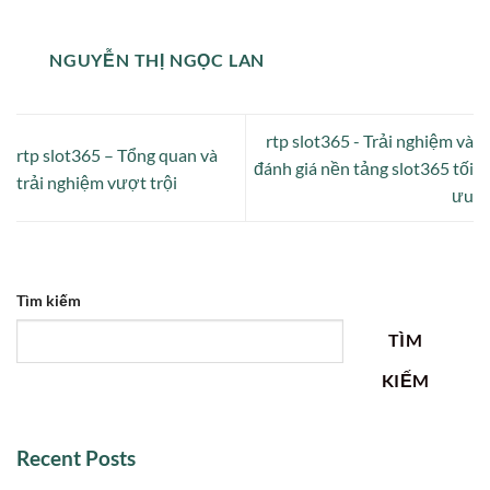
NGUYỄN THỊ NGỌC LAN
rtp slot365 - Trải nghiệm và
rtp slot365 – Tổng quan và
đánh giá nền tảng slot365 tối
trải nghiệm vượt trội
ưu
Tìm kiếm
TÌM
KIẾM
Recent Posts