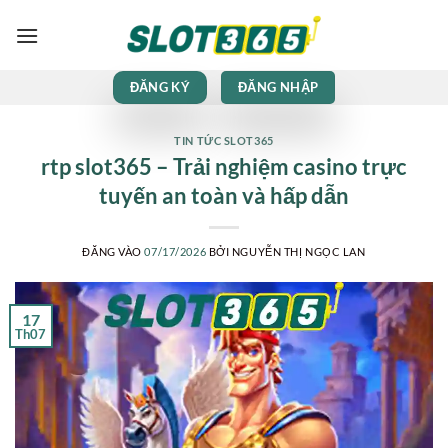
Bỏ
qua
nội
dung
ĐĂNG KÝ
ĐĂNG NHẬP
TIN TỨC SLOT365
rtp slot365 – Trải nghiệm casino trực
tuyến an toàn và hấp dẫn
ĐĂNG VÀO
07/17/2026
BỞI
NGUYỄN THỊ NGỌC LAN
17
Th07