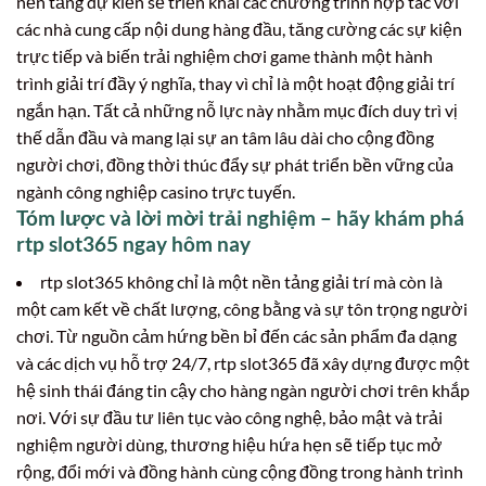
nền tảng dự kiến sẽ triển khai các chương trình hợp tác với
các nhà cung cấp nội dung hàng đầu, tăng cường các sự kiện
trực tiếp và biến trải nghiệm chơi game thành một hành
trình giải trí đầy ý nghĩa, thay vì chỉ là một hoạt động giải trí
ngắn hạn. Tất cả những nỗ lực này nhằm mục đích duy trì vị
thế dẫn đầu và mang lại sự an tâm lâu dài cho cộng đồng
người chơi, đồng thời thúc đẩy sự phát triển bền vững của
ngành công nghiệp casino trực tuyến.
Tóm lược và lời mời trải nghiệm – hãy khám phá
rtp slot365 ngay hôm nay
rtp slot365 không chỉ là một nền tảng giải trí mà còn là
một cam kết về chất lượng, công bằng và sự tôn trọng người
chơi. Từ nguồn cảm hứng bền bỉ đến các sản phẩm đa dạng
và các dịch vụ hỗ trợ 24/7, rtp slot365 đã xây dựng được một
hệ sinh thái đáng tin cậy cho hàng ngàn người chơi trên khắp
nơi. Với sự đầu tư liên tục vào công nghệ, bảo mật và trải
nghiệm người dùng, thương hiệu hứa hẹn sẽ tiếp tục mở
rộng, đổi mới và đồng hành cùng cộng đồng trong hành trình