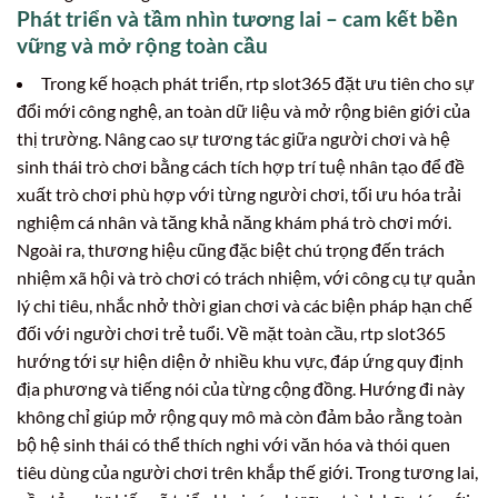
Phát triển và tầm nhìn tương lai – cam kết bền
vững và mở rộng toàn cầu
Trong kế hoạch phát triển, rtp slot365 đặt ưu tiên cho sự
đổi mới công nghệ, an toàn dữ liệu và mở rộng biên giới của
thị trường. Nâng cao sự tương tác giữa người chơi và hệ
sinh thái trò chơi bằng cách tích hợp trí tuệ nhân tạo để đề
xuất trò chơi phù hợp với từng người chơi, tối ưu hóa trải
nghiệm cá nhân và tăng khả năng khám phá trò chơi mới.
Ngoài ra, thương hiệu cũng đặc biệt chú trọng đến trách
nhiệm xã hội và trò chơi có trách nhiệm, với công cụ tự quản
lý chi tiêu, nhắc nhở thời gian chơi và các biện pháp hạn chế
đối với người chơi trẻ tuổi. Về mặt toàn cầu, rtp slot365
hướng tới sự hiện diện ở nhiều khu vực, đáp ứng quy định
địa phương và tiếng nói của từng cộng đồng. Hướng đi này
không chỉ giúp mở rộng quy mô mà còn đảm bảo rằng toàn
bộ hệ sinh thái có thể thích nghi với văn hóa và thói quen
tiêu dùng của người chơi trên khắp thế giới. Trong tương lai,