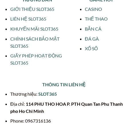
GIỚI THIỆU SLOT365
CASINO
LIÊN HỆ SLOT365
THỂ THAO
KHUYẾN MÃI SLOT365
BẮN CÁ
CHÍNH SÁCH BẢO MẬT
ĐÁ GÀ
SLOT365
XỔ SỐ
GIẤY PHÉP HOẠT ĐỘNG
SLOT365
THÔNG TIN LIÊN HỆ
Thương hiệu:
SLOT365
Địa chỉ:
114 PHU THO HOA P. PTH Quan Tan Phu Thanh
pho Ho Chi Minh
Phone:
0967316136