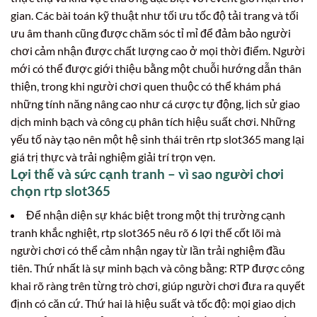
gian. Các bài toán kỹ thuật như tối ưu tốc độ tải trang và tối
ưu âm thanh cũng được chăm sóc tỉ mỉ để đảm bảo người
chơi cảm nhận được chất lượng cao ở mọi thời điểm. Người
mới có thể được giới thiệu bằng một chuỗi hướng dẫn thân
thiện, trong khi người chơi quen thuộc có thể khám phá
những tính năng nâng cao như cá cược tự động, lịch sử giao
dịch minh bạch và công cụ phân tích hiệu suất chơi. Những
yếu tố này tạo nên một hệ sinh thái trên rtp slot365 mang lại
giá trị thực và trải nghiệm giải trí trọn vẹn.
Lợi thế và sức cạnh tranh – vì sao người chơi
chọn rtp slot365
Để nhận diện sự khác biệt trong một thị trường cạnh
tranh khắc nghiệt, rtp slot365 nêu rõ 6 lợi thế cốt lõi mà
người chơi có thể cảm nhận ngay từ lần trải nghiệm đầu
tiên. Thứ nhất là sự minh bạch và công bằng: RTP được công
khai rõ ràng trên từng trò chơi, giúp người chơi đưa ra quyết
định có căn cứ. Thứ hai là hiệu suất và tốc độ: mọi giao dịch