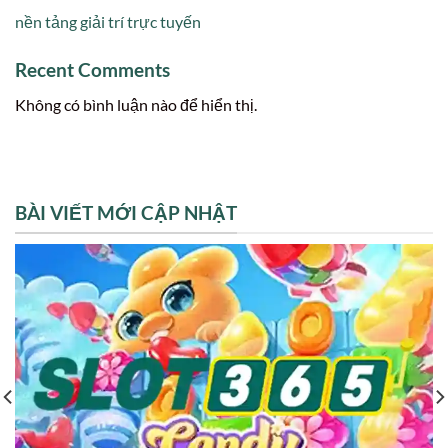
nền tảng giải trí trực tuyến
Recent Comments
Không có bình luận nào để hiển thị.
BÀI VIẾT MỚI CẬP NHẬT