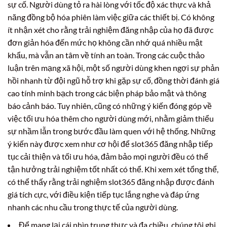
sự cố. Người dùng tỏ ra hài lòng với tốc độ xác thực và khả
năng đồng bộ hóa phiên làm việc giữa các thiết bị. Có không
ít nhận xét cho rằng trải nghiệm đăng nhập của họ đã được
đơn giản hóa đến mức họ không cần nhớ quá nhiều mật
khẩu, mà vẫn an tâm về tính an toàn. Trong các cuộc thảo
luận trên mạng xã hội, một số người dùng khen ngợi sự phản
hồi nhanh từ đội ngũ hỗ trợ khi gặp sự cố, đồng thời đánh giá
cao tính minh bạch trong các biện pháp bảo mật và thông
báo cảnh báo. Tuy nhiên, cũng có những ý kiến đóng góp về
việc tối ưu hóa thêm cho người dùng mới, nhằm giảm thiểu
sự nhầm lẫn trong bước đầu làm quen với hệ thống. Những
ý kiến này được xem như cơ hội để slot365 đăng nhập tiếp
tục cải thiện và tối ưu hóa, đảm bảo mọi người đều có thể
tận hưởng trải nghiệm tốt nhất có thể. Khi xem xét tổng thể,
có thể thấy rằng trải nghiệm slot365 đăng nhập được đánh
giá tích cực, với điều kiện tiếp tục lắng nghe và đáp ứng
nhanh các nhu cầu trong thực tế của người dùng.
Để mang lại cái nhìn trung thực và đa chiều, chúng tôi ghi