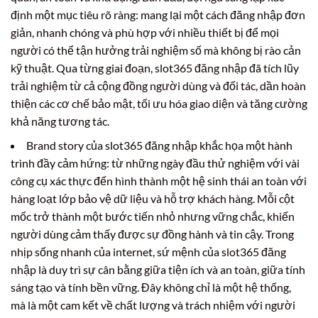
định một mục tiêu rõ ràng: mang lại một cách đăng nhập đơn
giản, nhanh chóng và phù hợp với nhiều thiết bị để mọi
người có thể tận hưởng trải nghiệm số mà không bị rào cản
kỹ thuật. Qua từng giai đoạn, slot365 đăng nhập đã tích lũy
trải nghiệm từ cả cộng đồng người dùng và đối tác, dần hoàn
thiện các cơ chế bảo mật, tối ưu hóa giao diện và tăng cường
khả năng tương tác.
Brand story của slot365 đăng nhập khắc họa một hành
trình đầy cảm hứng: từ những ngày đầu thử nghiệm với vài
công cụ xác thực đến hình thành một hệ sinh thái an toàn với
hàng loạt lớp bảo vệ dữ liệu và hỗ trợ khách hàng. Mỗi cột
mốc trở thành một bước tiến nhỏ nhưng vững chắc, khiến
người dùng cảm thấy được sự đồng hành và tin cậy. Trong
nhịp sống nhanh của internet, sứ mệnh của slot365 đăng
nhập là duy trì sự cân bằng giữa tiện ích và an toàn, giữa tính
sáng tạo và tính bền vững. Đây không chỉ là một hệ thống,
mà là một cam kết về chất lượng và trách nhiệm với người