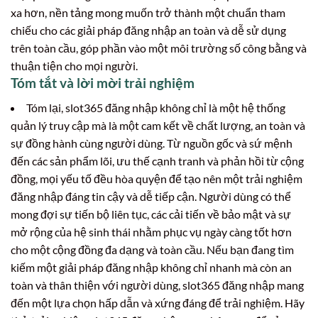
xa hơn, nền tảng mong muốn trở thành một chuẩn tham
chiếu cho các giải pháp đăng nhập an toàn và dễ sử dụng
trên toàn cầu, góp phần vào một môi trường số công bằng và
thuận tiện cho mọi người.
Tóm tắt và lời mời trải nghiệm
Tóm lại, slot365 đăng nhập không chỉ là một hệ thống
quản lý truy cập mà là một cam kết về chất lượng, an toàn và
sự đồng hành cùng người dùng. Từ nguồn gốc và sứ mệnh
đến các sản phẩm lõi, ưu thế cạnh tranh và phản hồi từ cộng
đồng, mọi yếu tố đều hòa quyện để tạo nên một trải nghiệm
đăng nhập đáng tin cậy và dễ tiếp cận. Người dùng có thể
mong đợi sự tiến bộ liên tục, các cải tiến về bảo mật và sự
mở rộng của hệ sinh thái nhằm phục vụ ngày càng tốt hơn
cho một cộng đồng đa dạng và toàn cầu. Nếu bạn đang tìm
kiếm một giải pháp đăng nhập không chỉ nhanh mà còn an
toàn và thân thiện với người dùng, slot365 đăng nhập mang
đến một lựa chọn hấp dẫn và xứng đáng để trải nghiệm. Hãy