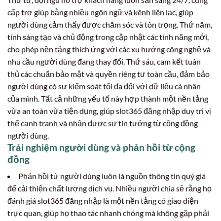
cấp trợ giúp bằng nhiều ngôn ngữ và kênh liên lạc, giúp
người dùng cảm thấy được chăm sóc và tôn trọng. Thứ năm,
tính sáng tạo và chủ động trong cập nhật các tính năng mới,
cho phép nền tảng thích ứng với các xu hướng công nghệ và
nhu cầu người dùng đang thay đổi. Thứ sáu, cam kết tuân
thủ các chuẩn bảo mật và quyền riêng tư toàn cầu, đảm bảo
người dùng có sự kiểm soát tối đa đối với dữ liệu cá nhân
của mình. Tất cả những yếu tố này hợp thành một nền tảng
vừa an toàn vừa tiện dụng, giúp slot365 đăng nhập duy trì vị
thế cạnh tranh và nhận được sự tin tưởng từ cộng đồng
người dùng.
Trải nghiệm người dùng và phản hồi từ cộng
đồng
Phản hồi từ người dùng luôn là nguồn thông tin quý giá
để cải thiện chất lượng dịch vụ. Nhiều người chia sẻ rằng họ
đánh giá slot365 đăng nhập là một nền tảng có giao diện
trực quan, giúp họ thao tác nhanh chóng mà không gặp phải