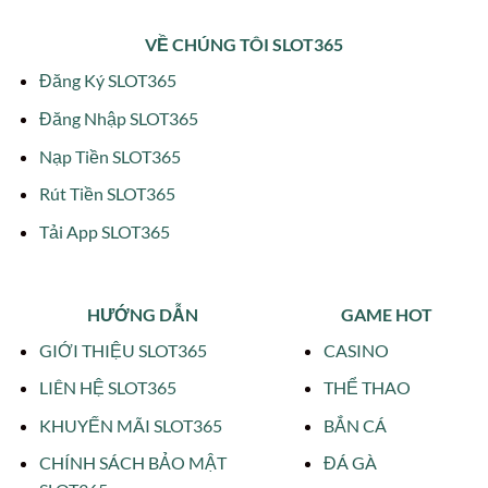
VỀ CHÚNG TÔI SLOT365
Đăng Ký SLOT365
Đăng Nhập SLOT365
Nạp Tiền SLOT365
Rút Tiền SLOT365
Tải App SLOT365
HƯỚNG DẪN
GAME HOT
GIỚI THIỆU SLOT365
CASINO
LIÊN HỆ SLOT365
THỂ THAO
KHUYẾN MÃI SLOT365
BẮN CÁ
CHÍNH SÁCH BẢO MẬT
ĐÁ GÀ