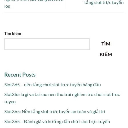
tảng slot trực tuyến
ios
Tìm kiếm
TÌM
KIẾM
Recent Posts
Slot365 – nền tảng chơi slot trực tuyến hàng đầu
Slot365 la gi va tai sao nen thu trai nghiem tro choi slot truc
tuyen
Slot365: Nền tảng slot trực tuyến an toàn và giải trí
Slot365 – Đánh giá và hướng dẫn chơi slot trực tuyến