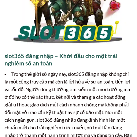
slot365 đăng nhập – Khởi đầu cho một trải
nghiệm số an toàn
Trong thế giới số ngày nay, slot365 đăng nhập không chỉ
là một cổng truy cập mà còn là lời hứa về sự an toàn, tiện lợi
và tốc độ. Người dùng thường tìm kiếm một môi trường mà
ở đó họ có thể xác thực, kết nối và tham gia các hoạt động
giải trí hoặc giao dịch một cách nhanh chóng mà không phải
đối mặt với rào cản kỹ thuật hay sự cố bảo mật. Nói một
cách ngắn gọn, slot365 đăng nhập đang định hình lên một
chuẩn mới cho trải nghiệm trực tuyến, nơi mỗi lần đăng
nhập trở thành một hành trình mượt mà và đáng tin cậy. Bạn