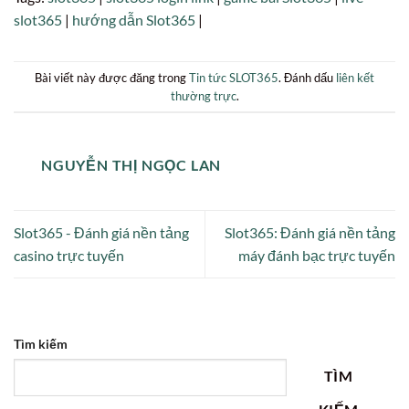
slot365
|
hướng dẫn Slot365
|
Bài viết này được đăng trong
Tin tức SLOT365
. Đánh dấu
liên kết
thường trực
.
NGUYỄN THỊ NGỌC LAN
Slot365 - Đánh giá nền tảng
Slot365: Đánh giá nền tảng
casino trực tuyến
máy đánh bạc trực tuyến
Tìm kiếm
TÌM