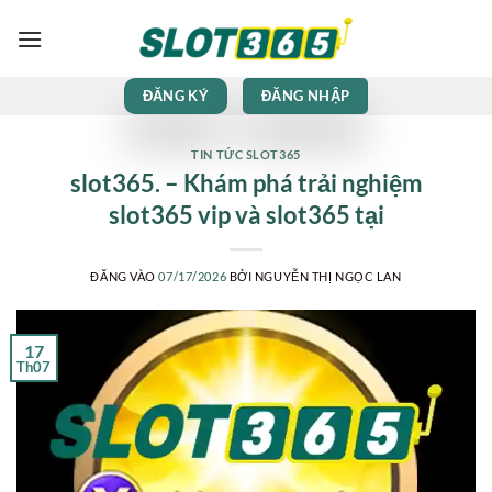
Bỏ
qua
nội
dung
ĐĂNG KÝ
ĐĂNG NHẬP
TIN TỨC SLOT365
slot365. – Khám phá trải nghiệm
slot365 vip và slot365 tại
ĐĂNG VÀO
07/17/2026
BỞI
NGUYỄN THỊ NGỌC LAN
17
Th07