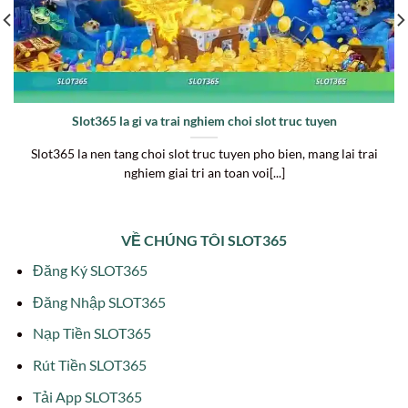
Slot365 la gi va trai nghiem choi slot truc tuyen
Slot365 la nen tang choi slot truc tuyen pho bien, mang lai trai
nghiem giai tri an toan voi[...]
VỀ CHÚNG TÔI SLOT365
Đăng Ký SLOT365
Đăng Nhập SLOT365
Nạp Tiền SLOT365
Rút Tiền SLOT365
Tải App SLOT365