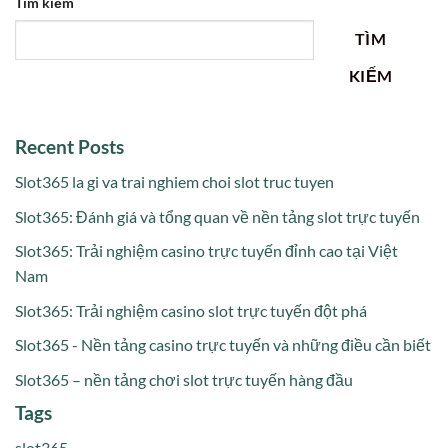
Tìm kiếm
TÌM
KIẾM
Recent Posts
Slot365 la gi va trai nghiem choi slot truc tuyen
Slot365: Đánh giá và tổng quan về nền tảng slot trực tuyến
Slot365: Trải nghiệm casino trực tuyến đỉnh cao tại Việt
Nam
Slot365: Trải nghiệm casino slot trực tuyến đột phá
Slot365 - Nền tảng casino trực tuyến và những điều cần biết
Slot365 – nền tảng chơi slot trực tuyến hàng đầu
Tags
slot365.