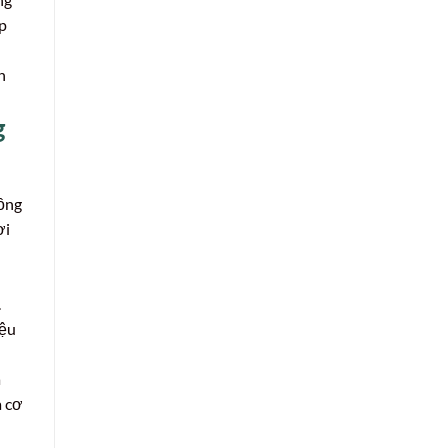
p
h
g
đồng
ơi
.
iệu
a
à cơ