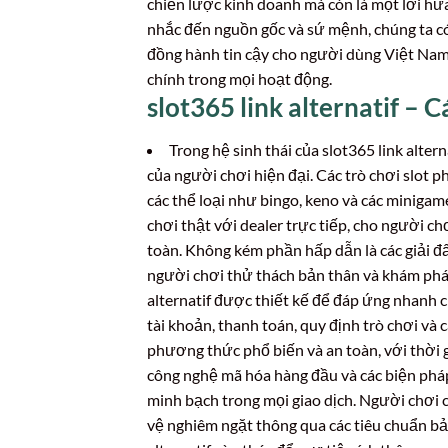
chiến lược kinh doanh mà còn là một lời hứa
nhắc đến nguồn gốc và sứ mệnh, chúng ta c
đồng hành tin cậy cho người dùng Việt Nam
chính trong mọi hoạt động.
slot365 link alternatif – C
Trong hệ sinh thái của slot365 link alte
của người chơi hiện đại. Các trò chơi slot p
các thể loại như bingo, keno và các minigame
chơi thật với dealer trực tiếp, cho người c
toàn. Không kém phần hấp dẫn là các giải đấ
người chơi thử thách bản thân và khám phá c
alternatif được thiết kế để đáp ứng nhanh c
tài khoản, thanh toán, quy định trò chơi và 
phương thức phổ biến và an toàn, với thời g
công nghệ mã hóa hàng đầu và các biện pháp 
minh bạch trong mọi giao dịch. Người chơi 
vệ nghiêm ngặt thông qua các tiêu chuẩn bảo