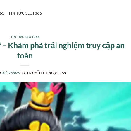
65
TIN TỨC SLOT365
TIN TỨC SLOT365
if – Khám phá trải nghiệm truy cập an
toàn
O
07/17/2026
BỞI
NGUYỄN THỊ NGỌC LAN