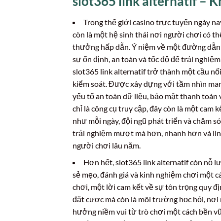
slot365 link alternatif –
Trong thế giới casino trực tuyến ngày nay
còn là một hệ sinh thái nơi người chơi có thể
thưởng hấp dẫn. Ý niệm về một đường dẫn t
sự ổn định, an toàn và tốc độ để trải nghiệ
slot365 link alternatif trở thành một cầu n
kiểm soát. Được xây dựng với tầm nhìn mang 
yếu tố an toàn dữ liệu, bảo mật thanh toán 
chỉ là công cụ truy cập, đây còn là một cam 
như mỗi ngày, đội ngũ phát triển và chăm só
trải nghiệm mượt mà hơn, nhanh hơn và lin
người chơi lâu năm.
Hơn hết, slot365 link alternatif còn nỗ 
sẻ mẹo, đánh giá và kinh nghiệm chơi một c
chơi, một lời cam kết về sự tôn trọng quy đị
đặt cược mà còn là môi trường học hỏi, nơi m
hưởng niềm vui từ trò chơi một cách bền v