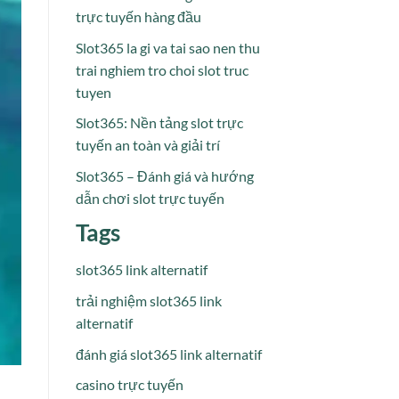
trực tuyến hàng đầu
Slot365 la gi va tai sao nen thu
trai nghiem tro choi slot truc
tuyen
Slot365: Nền tảng slot trực
tuyến an toàn và giải trí
Slot365 – Đánh giá và hướng
dẫn chơi slot trực tuyến
Tags
slot365 link alternatif
trải nghiệm slot365 link
alternatif
đánh giá slot365 link alternatif
casino trực tuyến