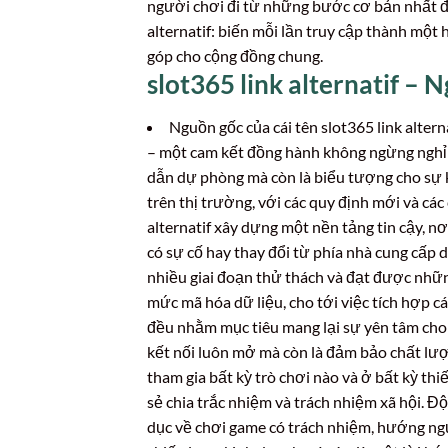
người chơi đi từ những bước cơ bản nhất đế
alternatif: biến mỗi lần truy cập thành mộ
góp cho cộng đồng chung.
slot365 link alternatif –
Nguồn gốc của cái tên slot365 link alter
– một cam kết đồng hành không ngừng nghỉ 
dẫn dự phòng mà còn là biểu tượng cho sự ki
trên thị trường, với các quy định mới và cá
alternatif xây dựng một nền tảng tin cậy, n
có sự cố hay thay đổi từ phía nhà cung cấp d
nhiều giai đoạn thử thách và đạt được nhữ
mức mã hóa dữ liệu, cho tới việc tích hợp cá
đều nhằm mục tiêu mang lại sự yên tâm cho n
kết nối luôn mở mà còn là đảm bảo chất lượ
tham gia bất kỳ trò chơi nào và ở bất kỳ thiế
sẻ chia trắc nhiệm và trách nhiệm xã hội.
dục về chơi game có trách nhiệm, hướng ngư