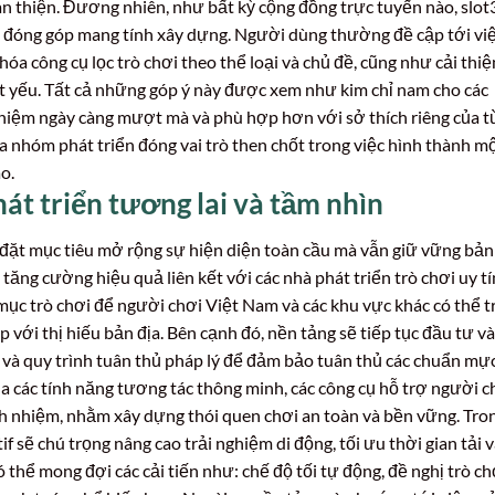
àn thiện. Đương nhiên, như bất kỳ cộng đồng trực tuyến nào, slo
n đóng góp mang tính xây dựng. Người dùng thường đề cập tới vi
óa công cụ lọc trò chơi theo thể loại và chủ đề, cũng như cải thiệ
net yếu. Tất cả những góp ý này được xem như kim chỉ nam cho các
ghiệm ngày càng mượt mà và phù hợp hơn với sở thích riêng của 
a nhóm phát triển đóng vai trò then chốt trong việc hình thành m
o.
Phát triển tương lai và tầm nhìn
if đặt mục tiêu mở rộng sự hiện diện toàn cầu mà vẫn giữ vững bản
ăng cường hiệu quả liên kết với các nhà phát triển trò chơi uy tí
c trò chơi để người chơi Việt Nam và các khu vực khác có thể t
ới thị hiếu bản địa. Bên cạnh đó, nền tảng sẽ tiếp tục đầu tư v
o và quy trình tuân thủ pháp lý để đảm bảo tuân thủ các chuẩn mự
a các tính năng tương tác thông minh, các công cụ hỗ trợ người c
ách nhiệm, nhằm xây dựng thói quen chơi an toàn và bền vững. Tro
tif sẽ chú trọng nâng cao trải nghiệm di động, tối ưu thời gian tải 
 thể mong đợi các cải tiến như: chế độ tối tự động, đề nghị trò ch