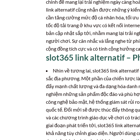
chỉnh để mang lại trải nghiệm ngày càng ho
link alternatif cũng nhận được những ý kiế
cần tăng cường mức độ cá nhân hóa, tối ưu h
tốc độ tải trang ở khu vực có kết nối inter
bản cập nhật sắp tới, nhằm mang lại trải n
người chơi. Sự cân nhắc và lắng nghe từ phí
cộng đồng tích cực và có tính cộng hưởng ca
slot365 link alternatif – 
Nhìn về tương lai, slot365 link alternat
sắc địa phương. Một phần của chiến lược là t
đẩy mạnh chất lượng và đa dạng hóa danh mụ
nghiệm những sản phẩm độc đáo và phù hợp v
công nghệ bảo mật, hệ thống giám sát rủi r
quốc tế. Đổi mới sẽ được thúc đẩy thông qu
và các chương trình giáo dục về chơi có tr
giai đoạn phát triển tới, slot365 link alterna
khả năng tùy chỉnh giao diện. Người dùng có