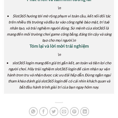
\n
Slot365 hướng tới mở rộng phạm vi toàn cầu, kết nối đối tác
trên nhiều thị trường và đầu tư vào công nghệ bảo mật, trí tuệ
nhân tạo, và trải nghiệm người dùng. Sứ mệnh của slot365 là
mang đến môi trường chơi game công bằng, đáng tin cậy và sáng
tạo cho mọi người.
\n
Tóm lại và lời mời trải nghiệm
\n
slot365 login mang đến giá trị gắn kết, an toàn và tiện lợi cho
người chơi. Hãy trải nghiệm slot365 login để cảm nhận sự vận
hành trơn tru và nhận được các ưu đãi hấp dẫn. Đừng ngần ngại
tham khảo đánh giá slot365 login để có cái nhìn khách quan và
bắt đầu hành trình giải trí của bạn ngay hôm nay.