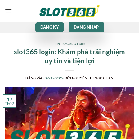
Bỏ
qua
nội
dung
ĐĂNG KÝ
ĐĂNG NHẬP
TIN TỨC SLOT365
slot365 login: Khám phá trải nghiệm
uy tín và tiện lợi
ĐĂNG VÀO
07/17/2026
BỞI
NGUYỄN THỊ NGỌC LAN
17
Th07