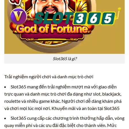
Slot365 là gì?
Trải nghiệm người chơi và danh mục trò chơi
Slot365 mang đến trải nghiệm mượt mà với giao diện
trực quan và danh mục trò chơi đa dạng như slot, blackjack,
roulette và nhiều game khác. Người chơi dễ dàng khám phá
và chơi mọi lúc mọi nơi.
Khuyến mãi và an toàn tại Slot365
Slot365 cung cấp các chương trình thưởng hấp dẫn, vòng
quay miễn phí và các ưu đãi đặc biệt cho thành viên. Mức