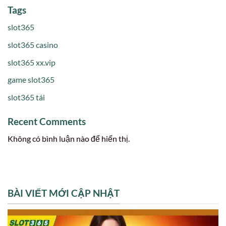
Tags
slot365
slot365 casino
slot365 xx.vip
game slot365
slot365 tái
Recent Comments
Không có bình luận nào để hiển thị.
BÀI VIẾT MỚI CẬP NHẬT