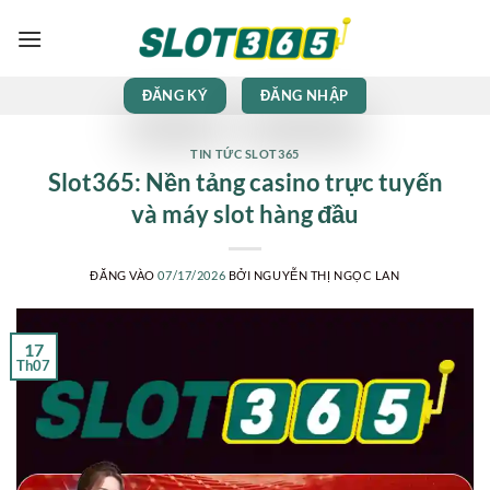
Bỏ
qua
nội
dung
ĐĂNG KÝ
ĐĂNG NHẬP
TIN TỨC SLOT365
Slot365: Nền tảng casino trực tuyến
và máy slot hàng đầu
ĐĂNG VÀO
07/17/2026
BỞI
NGUYỄN THỊ NGỌC LAN
17
Th07