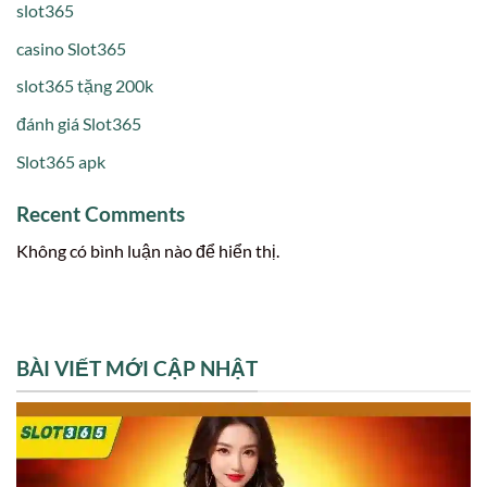
slot365
casino Slot365
slot365 tặng 200k
đánh giá Slot365
Slot365 apk
Recent Comments
Không có bình luận nào để hiển thị.
BÀI VIẾT MỚI CẬP NHẬT