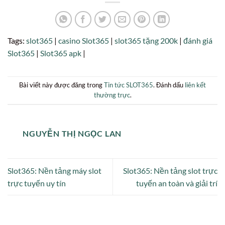
Tags:
slot365
|
casino Slot365
|
slot365 tặng 200k
|
đánh giá
Slot365
|
Slot365 apk
|
Bài viết này được đăng trong
Tin tức SLOT365
. Đánh dấu
liên kết
thường trực
.
NGUYỄN THỊ NGỌC LAN
Slot365: Nền tảng máy slot
Slot365: Nền tảng slot trực
trực tuyến uy tín
tuyến an toàn và giải trí