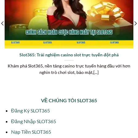
Slot365: Trải nghiệm casino slot trực tuyến đột phá
Khám phá Slot365, nền tảng casino trực tuyến hàng đầu với hơn
nghìn trò chơi slot, bảo mật,[...]
VỀ CHÚNG TÔI SLOT365
Đăng Ký SLOT365
Đăng Nhập SLOT365
Nạp Tiền SLOT365