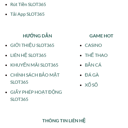
Rút Tiền SLOT365
Tải App SLOT365
HƯỚNG DẪN
GAME HOT
GIỚI THIỆU SLOT365
CASINO
LIÊN HỆ SLOT365
THỂ THAO
KHUYẾN MÃI SLOT365
BẮN CÁ
CHÍNH SÁCH BẢO MẬT
ĐÁ GÀ
SLOT365
XỔ SỐ
GIẤY PHÉP HOẠT ĐỘNG
SLOT365
THÔNG TIN LIÊN HỆ