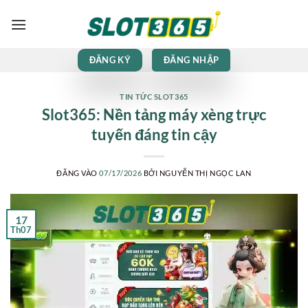
Bỏ
qua
nội
dung
ĐĂNG KÝ
ĐĂNG NHẬP
TIN TỨC SLOT365
Slot365: Nền tảng máy xèng trực
tuyến đáng tin cậy
ĐĂNG VÀO
07/17/2026
BỞI
NGUYỄN THỊ NGỌC LAN
17
Th07