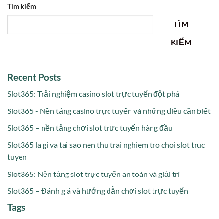
Tìm kiếm
TÌM
KIẾM
Recent Posts
Slot365: Trải nghiệm casino slot trực tuyến đột phá
Slot365 - Nền tảng casino trực tuyến và những điều cần biết
Slot365 – nền tảng chơi slot trực tuyến hàng đầu
Slot365 la gi va tai sao nen thu trai nghiem tro choi slot truc
tuyen
Slot365: Nền tảng slot trực tuyến an toàn và giải trí
Slot365 – Đánh giá và hướng dẫn chơi slot trực tuyến
Tags