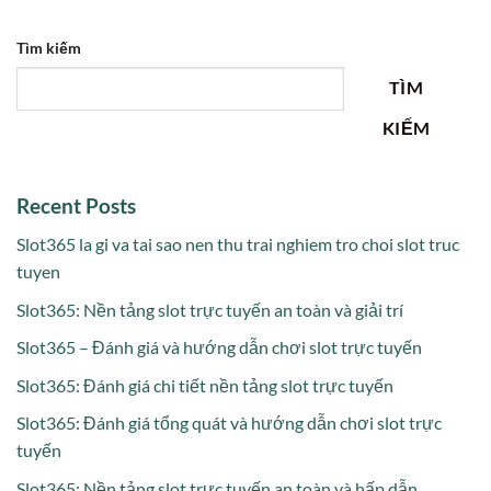
Tìm kiếm
TÌM
KIẾM
Recent Posts
Slot365 la gi va tai sao nen thu trai nghiem tro choi slot truc
tuyen
Slot365: Nền tảng slot trực tuyến an toàn và giải trí
Slot365 – Đánh giá và hướng dẫn chơi slot trực tuyến
Slot365: Đánh giá chi tiết nền tảng slot trực tuyến
Slot365: Đánh giá tổng quát và hướng dẫn chơi slot trực
tuyến
Slot365: Nền tảng slot trực tuyến an toàn và hấp dẫn