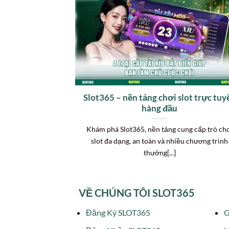
quát và hướng
Slot365 – nền tảng chơi slot trực tuy
 tuyến
hàng đầu
t trực tuyến với
Khám phá Slot365, nền tảng cung cấp trò ch
 hấp dẫn và an
slot đa dạng, an toàn và nhiều chương trình
thưởng[...]
VỀ CHÚNG TÔI SLOT365
Đăng Ký SLOT365
G