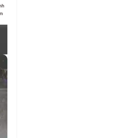
nh
ăm