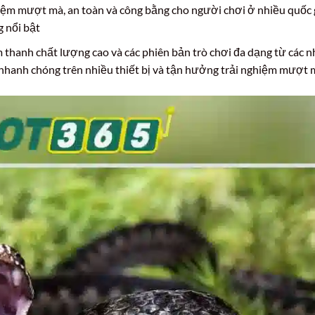
hiệm mượt mà, an toàn và công bằng cho người chơi ở nhiều quốc g
g nổi bật
m thanh chất lượng cao và các phiên bản trò chơi đa dạng từ các n
p nhanh chóng trên nhiều thiết bị và tận hưởng trải nghiệm mượt 