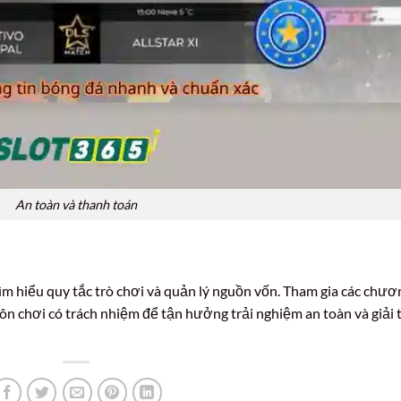
An toàn và thanh toán
 tìm hiểu quy tắc trò chơi và quản lý nguồn vốn. Tham gia các chươ
ôn chơi có trách nhiệm để tận hưởng trải nghiệm an toàn và giải t