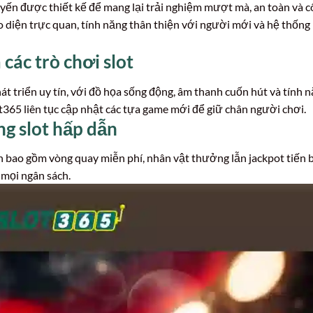
tuyến được thiết kế để mang lại trải nghiệm mượt mà, an toàn và 
o diện trực quan, tính năng thân thiện với người mới và hệ thống
các trò chơi slot
t triển uy tín, với đồ họa sống động, âm thanh cuốn hút và tính 
t365 liên tục cập nhật các tựa game mới để giữ chân người chơi.
g slot hấp dẫn
 bao gồm vòng quay miễn phí, nhân vật thưởng lẫn jackpot tiến b
 mọi ngân sách.