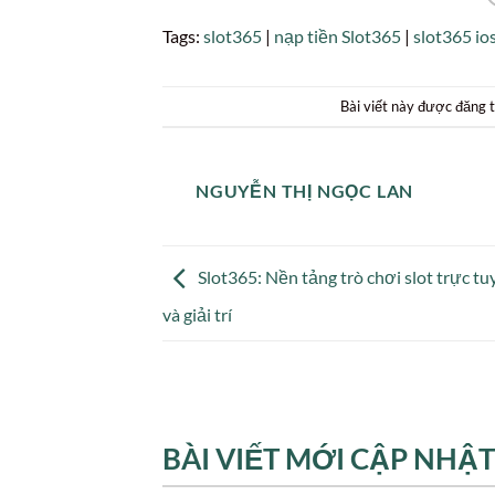
Tags:
slot365
|
nạp tiền Slot365
|
slot365 io
Bài viết này được đăng 
NGUYỄN THỊ NGỌC LAN
Slot365: Nền tảng trò chơi slot trực t
và giải trí
BÀI VIẾT MỚI CẬP NHẬT