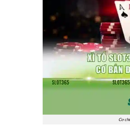
Cơ chế