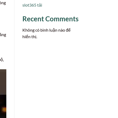
công
slot365 tải
Recent Comments
Không có bình luận nào để
năng
hiển thị.
ộ,