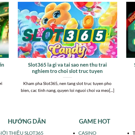
ến
Slot365 la gi va tai sao nen thu trai
nghiem tro choi slot truc tuyen
ơi
Kham pha Slot365, nen tang slot truc tuyen pho
bien, cac tinh nang, quyen loi nguoi choi va meo[...]
HƯỚNG DẪN
GAME HOT
IỚI THIỆU SLOT365
CASINO
T