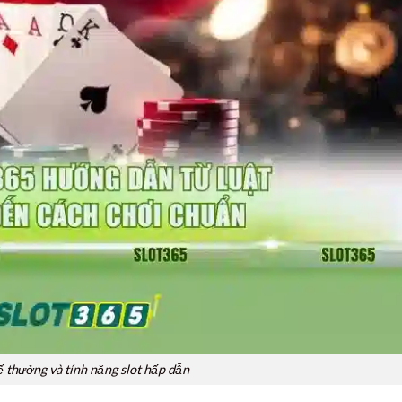
 thưởng và tính năng slot hấp dẫn