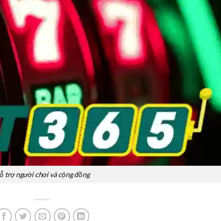
ỗ trợ người chơi và cộng đồng