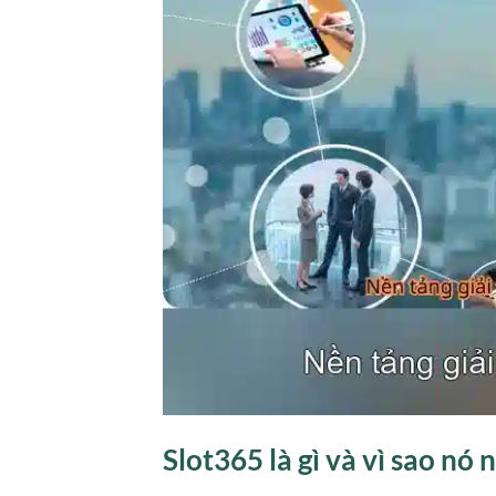
Slot365 là gì và vì sao nó 