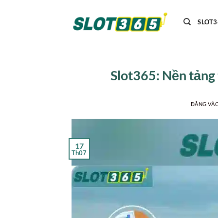
Bỏ
qua
SLOT3
nội
dung
Slot365: Nền tảng 
ĐĂNG VÀ
17
Th07