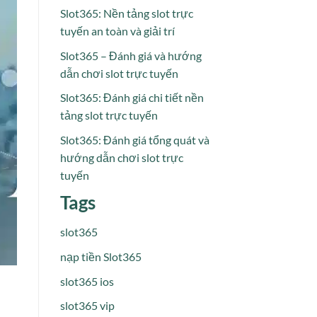
Slot365: Nền tảng slot trực
tuyến an toàn và giải trí
Slot365 – Đánh giá và hướng
dẫn chơi slot trực tuyến
Slot365: Đánh giá chi tiết nền
tảng slot trực tuyến
Slot365: Đánh giá tổng quát và
hướng dẫn chơi slot trực
tuyến
Tags
slot365
nạp tiền Slot365
slot365 ios
slot365 vip