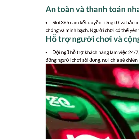
An toàn và thanh toán nh
Slot365 cam kết quyền riêng tư và bảo m
chóng và minh bạch. Người chơi có thể yên t
Hỗ trợ người chơi và cộn
Đội ngũ hỗ trợ khách hàng làm việc 24/7,
đồng người chơi sôi động, nơi chia sẻ chiến 