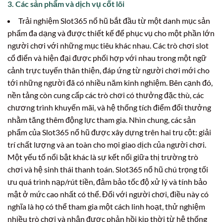
3. Các sản phẩm và dịch vụ cốt lõi
Trải nghiệm Slot365 nổ hũ bắt đầu từ một danh mục sản
phẩm đa dạng và được thiết kế để phục vụ cho một phần lớn
người chơi với những mục tiêu khác nhau. Các trò chơi slot
cổ điển và hiện đại được phối hợp với nhau trong một ngữ
cảnh trực tuyến thân thiện, đáp ứng từ người chơi mới cho
tới những người đã có nhiều năm kinh nghiệm. Bên cạnh đó,
nền tảng còn cung cấp các trò chơi có thưởng đặc thù, các
chương trình khuyến mãi, và hệ thống tích điểm đổi thưởng
nhằm tăng thêm động lực tham gia. Nhìn chung, các sản
phẩm của Slot365 nổ hũ được xây dựng trên hai trụ cột: giải
trí chất lượng và an toàn cho mọi giao dịch của người chơi.
Một yếu tố nổi bật khác là sự kết nối giữa thị trường trò
chơi và hệ sinh thái thanh toán. Slot365 nổ hũ chú trọng tối
ưu quá trình nạp/rút tiền, đảm bảo tốc độ xử lý và tính bảo
mật ở mức cao nhất có thể. Đối với người chơi, điều này có
nghĩa là họ có thể tham gia một cách linh hoạt, thử nghiệm
nhiều trò chơi và nhận được phản hồi kịp thời từ hệ thống