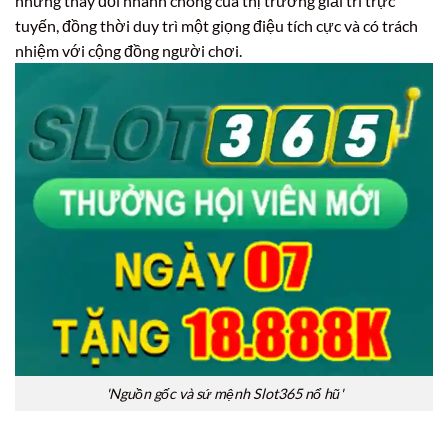
những thay đổi nhanh chóng của thị trường giải trí trực
tuyến, đồng thời duy trì một giọng điệu tích cực và có trách
nhiệm với cộng đồng người chơi.
'Nguồn gốc và sứ mệnh Slot365 nổ hũ'