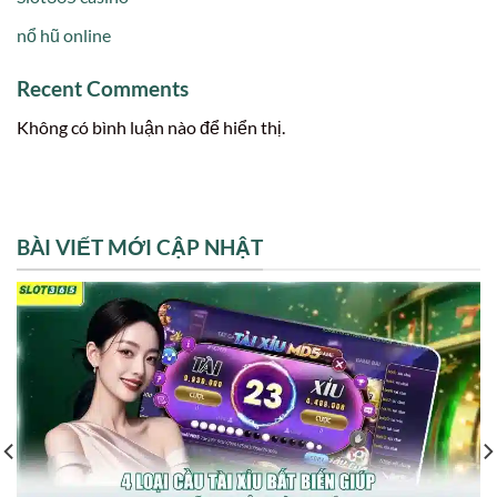
nổ hũ online
Recent Comments
Không có bình luận nào để hiển thị.
BÀI VIẾT MỚI CẬP NHẬT