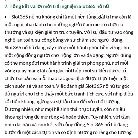
7. Tổng kết và lời mời trải nghiệm Slot365 nổ hũ
Slot365 nổ hũ không chỉ là một nền tảng giải trí mà còn là
một ngôi nhà dành cho những người đam mê trò chơi có
thưởng và sự kiện giải trí trực tuyến. Với sự đầu tư vào công
nghệ, an toàn, sự công bằng và sự chăm sóc người dùng,
Slot365 nổ hũ đang xây dựng một hạnh phúc bền vững cho
một cộng đồng người chơi rộng lớn và đa dạng. Người dùng
có thể mong đợi một hành trình giải trí phong phú, nơi mỗi
vòng quay mang lại cảm giác hồi hộp, mỗi sự kiện được tổ
chức bài bản và mỗi thao tác giao dịch được thực hiện một
cách suôn sẻ và an toàn. Việc đánh giá Slot365 nổ hũ từ góc
độ người chơi cho thấy một bức tranh tích cực, với nhịp điệu
cải tiến không ngừng và sự tận tâm đối với chất lượng.
Đương nhiên, như mọi hệ sinh thái trực tuyến, còn nhiều
khoảng trống để mở rộng và hoàn thiện. Tuy nhiên, với tầm
nhìn dài hạn và cam kết với cộng đồng, Slot365 nổ hũ đang
bước đi một cách tự tin và có định hướng rõ ràng cho tương