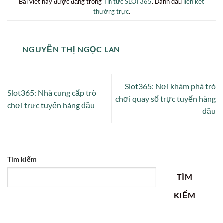
Bài viết này được đăng trong
Tin tức SLOT365
. Đánh dấu
liên kết
thường trực
.
NGUYỄN THỊ NGỌC LAN
Slot365: Nơi khám phá trò
Slot365: Nhà cung cấp trò
chơi quay số trực tuyến hàng
chơi trực tuyến hàng đầu
đầu
Tìm kiếm
TÌM
KIẾM