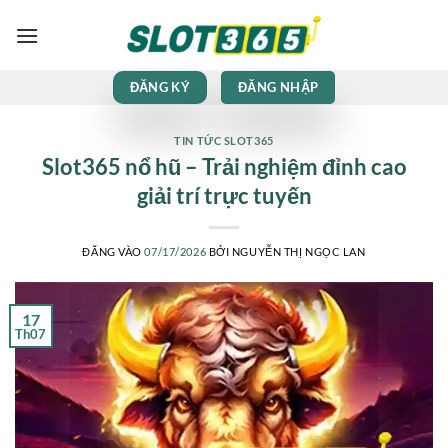
Bỏ
qua
nội
dung
ĐĂNG KÝ
ĐĂNG NHẬP
TIN TỨC SLOT365
Slot365 nổ hũ – Trải nghiệm đỉnh cao
giải trí trực tuyến
ĐĂNG VÀO
07/17/2026
BỞI
NGUYỄN THỊ NGỌC LAN
17
Th07