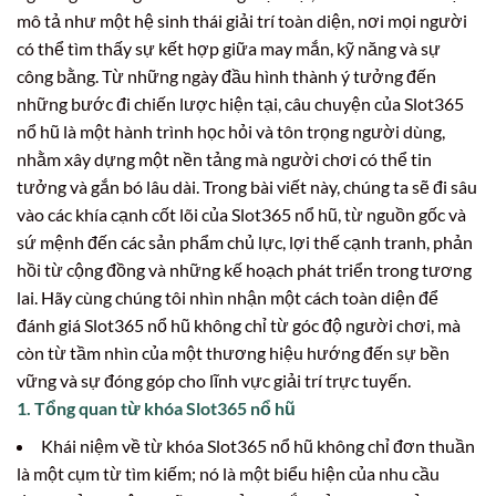
mô tả như một hệ sinh thái giải trí toàn diện, nơi mọi người
có thể tìm thấy sự kết hợp giữa may mắn, kỹ năng và sự
công bằng. Từ những ngày đầu hình thành ý tưởng đến
những bước đi chiến lược hiện tại, câu chuyện của Slot365
nổ hũ là một hành trình học hỏi và tôn trọng người dùng,
nhằm xây dựng một nền tảng mà người chơi có thể tin
tưởng và gắn bó lâu dài. Trong bài viết này, chúng ta sẽ đi sâu
vào các khía cạnh cốt lõi của Slot365 nổ hũ, từ nguồn gốc và
sứ mệnh đến các sản phẩm chủ lực, lợi thế cạnh tranh, phản
hồi từ cộng đồng và những kế hoạch phát triển trong tương
lai. Hãy cùng chúng tôi nhìn nhận một cách toàn diện để
đánh giá Slot365 nổ hũ không chỉ từ góc độ người chơi, mà
còn từ tầm nhìn của một thương hiệu hướng đến sự bền
vững và sự đóng góp cho lĩnh vực giải trí trực tuyến.
1. Tổng quan từ khóa Slot365 nổ hũ
Khái niệm về từ khóa Slot365 nổ hũ không chỉ đơn thuần
là một cụm từ tìm kiếm; nó là một biểu hiện của nhu cầu