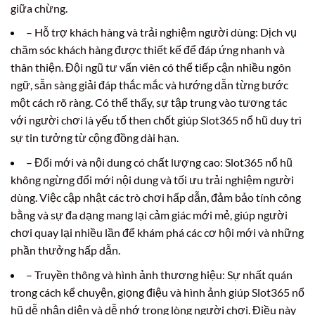
giữa chừng.
– Hỗ trợ khách hàng và trải nghiệm người dùng: Dịch vụ
chăm sóc khách hàng được thiết kế để đáp ứng nhanh và
thân thiện. Đội ngũ tư vấn viên có thể tiếp cận nhiều ngôn
ngữ, sẵn sàng giải đáp thắc mắc và hướng dẫn từng bước
một cách rõ ràng. Có thể thấy, sự tập trung vào tương tác
với người chơi là yếu tố then chốt giúp Slot365 nổ hũ duy trì
sự tin tưởng từ cộng đồng dài hạn.
– Đổi mới và nội dung có chất lượng cao: Slot365 nổ hũ
không ngừng đổi mới nội dung và tối ưu trải nghiệm người
dùng. Việc cập nhật các trò chơi hấp dẫn, đảm bảo tính công
bằng và sự đa dạng mang lại cảm giác mới mẻ, giúp người
chơi quay lại nhiều lần để khám phá các cơ hội mới và những
phần thưởng hấp dẫn.
– Truyền thông và hình ảnh thương hiệu: Sự nhất quán
trong cách kể chuyện, giọng điệu và hình ảnh giúp Slot365 nổ
hũ dễ nhận diện và dễ nhớ trong lòng người chơi. Điều này