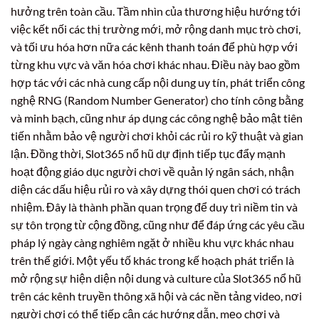
hưởng trên toàn cầu. Tầm nhìn của thương hiệu hướng tới
việc kết nối các thị trường mới, mở rộng danh mục trò chơi,
và tối ưu hóa hơn nữa các kênh thanh toán để phù hợp với
từng khu vực và văn hóa chơi khác nhau. Điều này bao gồm
hợp tác với các nhà cung cấp nội dung uy tín, phát triển công
nghệ RNG (Random Number Generator) cho tính công bằng
và minh bạch, cũng như áp dụng các công nghệ bảo mật tiên
tiến nhằm bảo vệ người chơi khỏi các rủi ro kỹ thuật và gian
lận. Đồng thời, Slot365 nổ hũ dự định tiếp tục đẩy mạnh
hoạt động giáo dục người chơi về quản lý ngân sách, nhận
diện các dấu hiệu rủi ro và xây dựng thói quen chơi có trách
nhiệm. Đây là thành phần quan trọng để duy trì niềm tin và
sự tôn trọng từ cộng đồng, cũng như để đáp ứng các yêu cầu
pháp lý ngày càng nghiêm ngặt ở nhiều khu vực khác nhau
trên thế giới. Một yếu tố khác trong kế hoạch phát triển là
mở rộng sự hiện diện nội dung và culture của Slot365 nổ hũ
trên các kênh truyền thông xã hội và các nền tảng video, nơi
người chơi có thể tiếp cận các hướng dẫn, mẹo chơi và