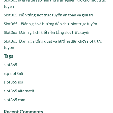
tuyen
Slot365: Nền tảng slot trực tuyến an toàn và giải trí
Slot365 – Đánh giá và hướng dẫn chơi slot trực tuyến
Slot365: Đánh giá chi tiết nền tảng slot trực tuyến
Slot365: Đánh giá tổng quát và hướng dẫn chơi slot trực
tuyến
Tags
slot365
rtp slot365
slot365 ios
slot365 alternatif
slot365 com
Recent Comments