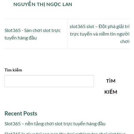
NGUYỄN THỊ NGỌC LAN
slot365 slot – Đột phá giải trí
Slot365 - Sàn chơi slot trực
trực tuyến và niềm tin người
tuyến hàng đầu
chơi
Tìm kiếm
TÌM
KIẾM
Recent Posts
Slot365 – nền tảng chơi slot trực tuyến hàng đầu
Slot365 la gi va tai sao nen thu trai nghiem tro choi slot truc