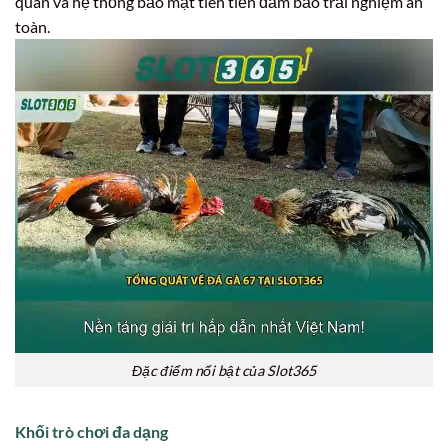
quan và hệ thống bảo mật tiên tiến đảm bảo trải nghiệm an
toàn.
Đặc điểm nổi bật của Slot365
Khối trò chơi đa dạng