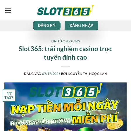
Bỏ
qua
nội
dung
ĐĂNG KÝ
ĐĂNG NHẬP
TIN TỨC SLOT365
Slot365: trải nghiệm casino trực
tuyến đỉnh cao
ĐĂNG VÀO
07/17/2026
BỞI
NGUYỄN THỊ NGỌC LAN
17
Th07