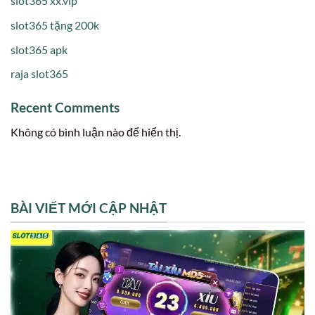
slot365 xx.vip
slot365 tặng 200k
slot365 apk
raja slot365
Recent Comments
Không có bình luận nào để hiển thị.
BÀI VIẾT MỚI CẬP NHẬT