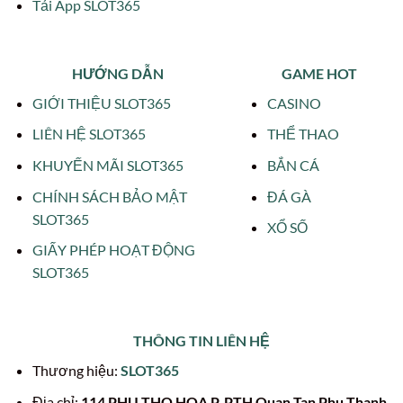
Tải App SLOT365
HƯỚNG DẪN
GAME HOT
GIỚI THIỆU SLOT365
CASINO
LIÊN HỆ SLOT365
THỂ THAO
KHUYẾN MÃI SLOT365
BẮN CÁ
CHÍNH SÁCH BẢO MẬT
ĐÁ GÀ
SLOT365
XỔ SỐ
GIẤY PHÉP HOẠT ĐỘNG
SLOT365
THÔNG TIN LIÊN HỆ
Thương hiệu:
SLOT365
Địa chỉ:
114 PHU THO HOA P. PTH Quan Tan Phu Thanh