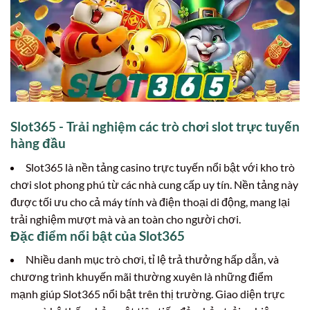
Slot365 - Trải nghiệm các trò chơi slot trực tuyến
hàng đầu
Slot365 là nền tảng casino trực tuyến nổi bật với kho trò
chơi slot phong phú từ các nhà cung cấp uy tín. Nền tảng này
được tối ưu cho cả máy tính và điện thoại di động, mang lại
trải nghiệm mượt mà và an toàn cho người chơi.
Đặc điểm nổi bật của Slot365
Nhiều danh mục trò chơi, tỉ lệ trả thưởng hấp dẫn, và
chương trình khuyến mãi thường xuyên là những điểm
mạnh giúp Slot365 nổi bật trên thị trường. Giao diện trực