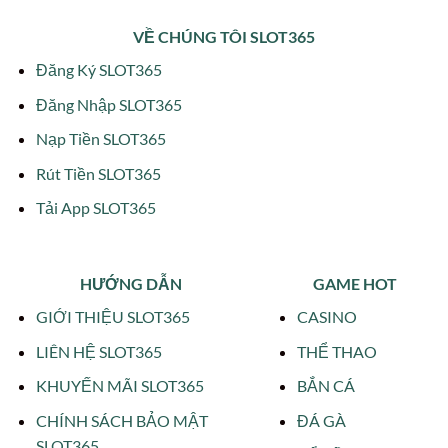
VỀ CHÚNG TÔI SLOT365
Đăng Ký SLOT365
Đăng Nhập SLOT365
Nạp Tiền SLOT365
Rút Tiền SLOT365
Tải App SLOT365
HƯỚNG DẪN
GAME HOT
GIỚI THIỆU SLOT365
CASINO
LIÊN HỆ SLOT365
THỂ THAO
KHUYẾN MÃI SLOT365
BẮN CÁ
CHÍNH SÁCH BẢO MẬT
ĐÁ GÀ
SLOT365