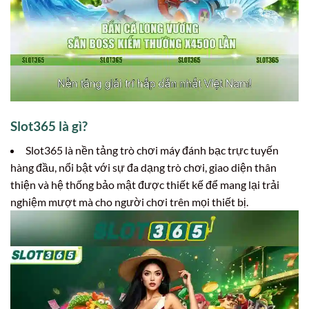
Slot365 là gì?
Slot365 là nền tảng trò chơi máy đánh bạc trực tuyến
hàng đầu, nổi bật với sự đa dạng trò chơi, giao diện thân
thiện và hệ thống bảo mật được thiết kế để mang lại trải
nghiệm mượt mà cho người chơi trên mọi thiết bị.