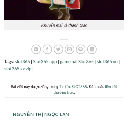
Khuyến mãi và thanh toán
Tags:
slot365
|
Slot365 app
|
game bài Slot365
|
slot365 vn
|
slot365 xx.vip
|
Bài viết này được đăng trong
Tin tức SLOT365
. Đánh dấu
liên kết
thường trực
.
NGUYỄN THỊ NGỌC LAN