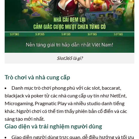
Slot365 là gì?
Trò chơi và nhà cung cấp
Danh mục trò chơi phong phú với các slot, baccarat,
blackjack và poker từ các nhà cung cấp uy tín như NetEnt,
Microgaming, Pragmatic Play và nhiều studio danh tiếng
khác. Người chơi có thể tìm thấy phiên bản cổ điển và các
sáng tạo mới nhất.
Giao diện và trải nghiệm người dùng
Giao diện người dùng trực quan, dễ điều hướng và tối ưu