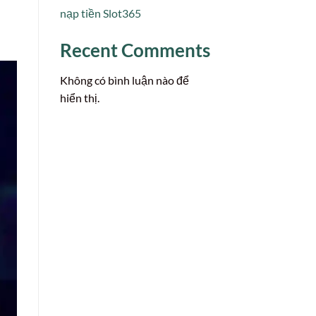
nạp tiền Slot365
Recent Comments
Không có bình luận nào để
hiển thị.