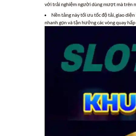
với trải nghiệm người dùng mượt mà trên nh
Nền tảng này tối ưu tốc độ tải, giao diệ
nhanh gọn và tận hưởng các vòng quay hấp 