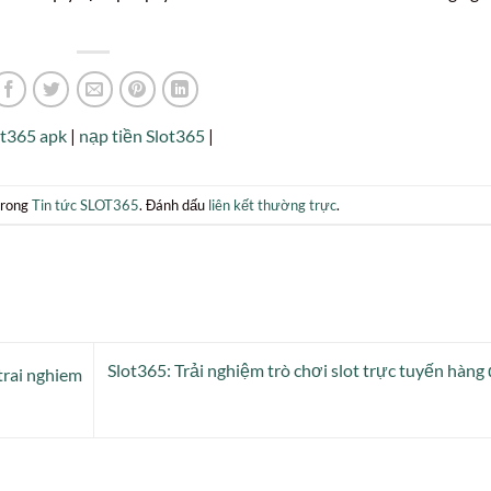
ot365 apk
|
nạp tiền Slot365
|
trong
Tin tức SLOT365
. Đánh dấu
liên kết thường trực
.
Slot365: Trải nghiệm trò chơi slot trực tuyến hàng
 trai nghiem