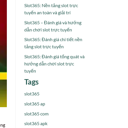
Slot365: Nền tảng slot trực
tuyến an toàn và giải trí
Slot365 – Đánh giá và hướng
dẫn chơi slot trực tuyến
Slot365: Đánh giá chi tiết nền
tảng slot trực tuyến
Slot365: Đánh giá tổng quát và
hướng dẫn chơi slot trực
tuyến
Tags
slot365
slot365 ap
slot365 com
slot365 apk
ùng