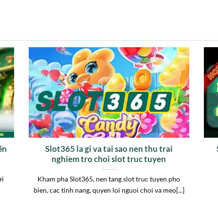
ến
Slot365 la gi va tai sao nen thu trai
nghiem tro choi slot truc tuyen
ơi
Kham pha Slot365, nen tang slot truc tuyen pho
bien, cac tinh nang, quyen loi nguoi choi va meo[...]