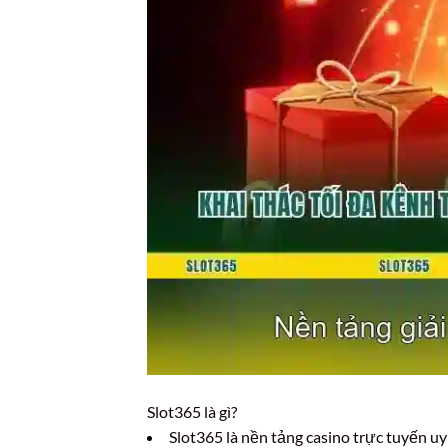
Slot365 là gì?
Slot365 là nền tảng casino trực tuyến uy 