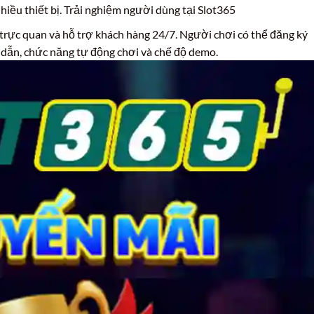
iều thiết bị.
Trải nghiệm người dùng tại Slot365
n trực quan và hỗ trợ khách hàng 24/7. Người chơi có thể đăng ký
dẫn, chức năng tự động chơi và chế độ demo.