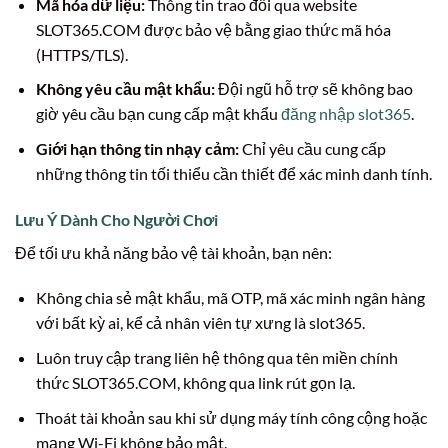
Mã hóa dữ liệu:
Thông tin trao đổi qua website
SLOT365.COM được bảo vệ bằng giao thức mã hóa
(HTTPS/TLS).
Không yêu cầu mật khẩu:
Đội ngũ hỗ trợ sẽ không bao
giờ yêu cầu bạn cung cấp mật khẩu
đăng nhập slot365
.
Giới hạn thông tin nhạy cảm:
Chỉ yêu cầu cung cấp
những thông tin tối thiểu cần thiết để xác minh danh tính.
Lưu Ý Dành Cho Người Chơi
Để tối ưu khả năng bảo vệ tài khoản, bạn nên:
Không chia sẻ mật khẩu, mã OTP, mã xác minh ngân hàng
với bất kỳ ai, kể cả nhân viên tự xưng là slot365.
Luôn truy cập trang liên hệ thông qua tên miền chính
thức SLOT365.COM, không qua link rút gọn lạ.
Thoát tài khoản sau khi sử dụng máy tính công cộng hoặc
mạng Wi-Fi không bảo mật.