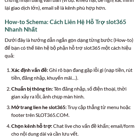
lại giao dịch lớn), email sẽ là kênh phù hợp hơn.
How-to Schema: Cách Liên Hệ Hỗ Trợ slot365
Nhanh Nhất
Dưới đây là hướng dẫn ngắn gọn dạng từng bước (How-to)
để bạn có thể liên hệ bộ phận hỗ trợ slot365 một cách hiệu
quả:
Xác định vấn đề:
Ghi rõ bạn đang gặp lỗi gì (nạp tiền, rút
tiền, đăng nhập, khuyến mãi…).
Chuẩn bị thông tin:
Tên đăng nhập, số điện thoại, thời
gian xảy ra lỗi, ảnh chụp màn hình.
Mở trang lien he slot365:
Truy cập thẳng từ menu hoặc
footer trên SLOT365.COM.
Chọn kênh hỗ trợ:
Chat live cho vấn đề khẩn; email/form
cho nội dung dài và cần lưu vết.