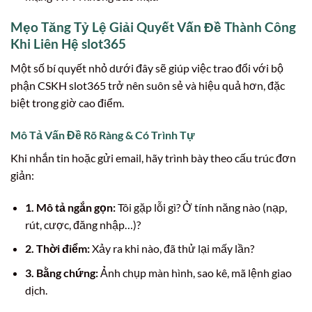
Mẹo Tăng Tỷ Lệ Giải Quyết Vấn Đề Thành Công
Khi Liên Hệ slot365
Một số bí quyết nhỏ dưới đây sẽ giúp việc trao đổi với bộ
phận CSKH slot365 trở nên suôn sẻ và hiệu quả hơn, đặc
biệt trong giờ cao điểm.
Mô Tả Vấn Đề Rõ Ràng & Có Trình Tự
Khi nhắn tin hoặc gửi email, hãy trình bày theo cấu trúc đơn
giản:
1. Mô tả ngắn gọn:
Tôi gặp lỗi gì? Ở tính năng nào (nạp,
rút, cược, đăng nhập…)?
2. Thời điểm:
Xảy ra khi nào, đã thử lại mấy lần?
3. Bằng chứng:
Ảnh chụp màn hình, sao kê, mã lệnh giao
dịch.