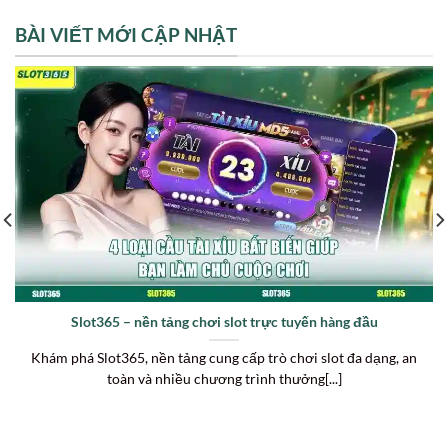
BÀI VIẾT MỚI CẬP NHẬT
Slot365 – nền tảng chơi slot trực tuyến hàng đầu
Khám phá Slot365, nền tảng cung cấp trò chơi slot đa dạng, an
toàn và nhiều chương trình thưởng[...]