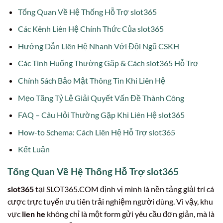
Tổng Quan Về Hệ Thống Hỗ Trợ slot365
Các Kênh Liên Hệ Chính Thức Của slot365
Hướng Dẫn Liên Hệ Nhanh Với Đội Ngũ CSKH
Các Tình Huống Thường Gặp & Cách slot365 Hỗ Trợ
Chính Sách Bảo Mật Thông Tin Khi Liên Hệ
Mẹo Tăng Tỷ Lệ Giải Quyết Vấn Đề Thành Công
FAQ – Câu Hỏi Thường Gặp Khi Liên Hệ slot365
How-to Schema: Cách Liên Hệ Hỗ Trợ slot365
Kết Luận
Tổng Quan Về Hệ Thống Hỗ Trợ slot365
slot365
tại SLOT365.COM định vị mình là nền tảng giải trí cá
cược trực tuyến ưu tiên trải nghiệm người dùng. Vì vậy, khu
vực
lien he
không chỉ là một form gửi yêu cầu đơn giản, mà là