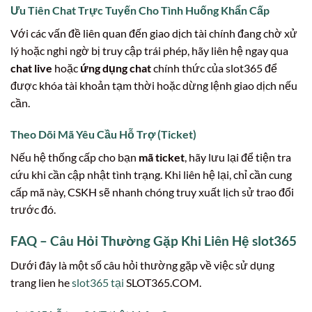
Ưu Tiên Chat Trực Tuyến Cho Tình Huống Khẩn Cấp
Với các vấn đề liên quan đến giao dịch tài chính đang chờ xử
lý hoặc nghi ngờ bị truy cập trái phép, hãy liên hệ ngay qua
chat live
hoặc
ứng dụng chat
chính thức của slot365 để
được khóa tài khoản tạm thời hoặc dừng lệnh giao dịch nếu
cần.
Theo Dõi Mã Yêu Cầu Hỗ Trợ (Ticket)
Nếu hệ thống cấp cho bạn
mã ticket
, hãy lưu lại để tiện tra
cứu khi cần cập nhật tình trạng. Khi liên hệ lại, chỉ cần cung
cấp mã này, CSKH sẽ nhanh chóng truy xuất lịch sử trao đổi
trước đó.
FAQ – Câu Hỏi Thường Gặp Khi Liên Hệ slot365
Dưới đây là một số câu hỏi thường gặp về việc sử dụng
trang lien he
slot365 tại
SLOT365.COM.