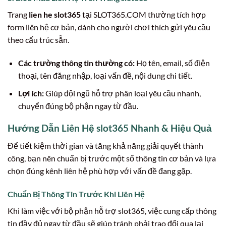
Trang
lien he slot365
tại SLOT365.COM thường tích hợp
form liên hệ cơ bản, dành cho người chơi thích gửi yêu cầu
theo cấu trúc sẵn.
Các trường thông tin thường có:
Họ tên, email, số điện
thoại, tên đăng nhập, loại vấn đề, nội dung chi tiết.
Lợi ích:
Giúp đội ngũ hỗ trợ phân loại yêu cầu nhanh,
chuyển đúng bộ phận ngay từ đầu.
Hướng Dẫn Liên Hệ slot365 Nhanh & Hiệu Quả
Để tiết kiệm thời gian và tăng khả năng giải quyết thành
công, bạn nên chuẩn bị trước một số thông tin cơ bản và lựa
chọn đúng kênh liên hệ phù hợp với vấn đề đang gặp.
Chuẩn Bị Thông Tin Trước Khi Liên Hệ
Khi làm việc với bộ phận hỗ trợ slot365, việc cung cấp thông
tin đầy đủ ngay từ đầu sẽ giúp tránh phải trao đổi qua lại