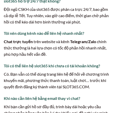
slot365 hỗ trợ 24/7 thật không?
Đội ngũ CSKH của slot365 được phân ca trực 24/7, bao gồm
cả dịp lễ Tết. Tuy nhiên, vào giờ cao điểm, thời gian chờ phản
hồi có thể kéo dài hơn bình thường vài phút.
Tôi nên dùng kênh nào để liên hệ nhanh nhất?
Chat trực tuyến
trên website và kênh
Telegram/Zalo
chính
thức thường là hai lựa chọn có tốc độ phản hồi nhanh nhất,
phù hợp hầu hết vấn đề.
Tôi có thể liên hệ slot365 khi chưa có tài khoản không?
Có. Bạn vẫn có thể dùng trang liên hệ để hỏi về chương trình
khuyến mãi, phương thức thanh toán, luật chơi… trước khi
quyết định đăng ký thành viên tại SLOT365.COM.
Khi nào cần liên hệ bằng email thay vì chat?
Khi bạn cần gửi hồ sơ đầy đủ, trình bày dài hoặc yêu cầu
chứng nhận bằng văn bản (ví dụ: khiếu nại, đề nghị xác minh