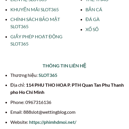
KHUYẾN MÃI SLOT365
BẮN CÁ
CHÍNH SÁCH BẢO MẬT
ĐÁ GÀ
SLOT365
XỔ SỐ
GIẤY PHÉP HOẠT ĐỘNG
SLOT365
THÔNG TIN LIÊN HỆ
Thương hiệu:
SLOT365
Địa chỉ:
114 PHU THO HOA P. PTH Quan Tan Phu Thanh
pho Ho Chi Minh
Phone:
0967316136
Email:
888slot@wettingblog.com
Website:
https://phimhdmoi.net/