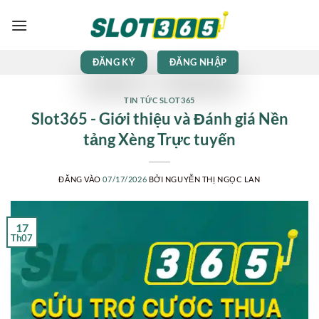
Bỏ
qua
nội
dung
ĐĂNG KÝ
ĐĂNG NHẬP
TIN TỨC SLOT365
Slot365 - Giới thiệu và Đánh giá Nền
tảng Xèng Trực tuyến
ĐĂNG VÀO
07/17/2026
BỞI
NGUYỄN THỊ NGỌC LAN
17
Th07