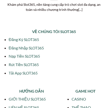
Khám phá Slot365, nền tảng cung cấp trò chơi slot đa dạng, an
toàn và nhiều chương trình thưởng[...]
VỀ CHÚNG TÔI SLOT365
Đăng Ký SLOT365
Đăng Nhập SLOT365
Nạp Tiền SLOT365
Rút Tiền SLOT365
Tải App SLOT365
HƯỚNG DẪN
GAME HOT
GIỚI THIỆU SLOT365
CASINO
LIÊN HỆ SLOT365
THỂ THAO