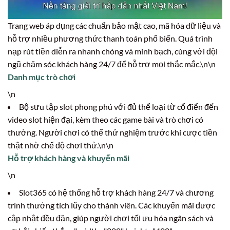
Trang web áp dụng các chuẩn bảo mật cao, mã hóa dữ liệu và
hỗ trợ nhiều phương thức thanh toán phổ biến. Quá trình
nạp rút tiền diễn ra nhanh chóng và minh bạch, cùng với đội
ngũ chăm sóc khách hàng 24/7 để hỗ trợ mọi thắc mắc.
\n\n
Danh mục trò chơi
\n
Bộ sưu tập slot phong phú với đủ thể loại từ cổ điển đến
video slot hiện đại, kèm theo các game bài và trò chơi có
thưởng. Người chơi có thể thử nghiệm trước khi cược tiền
thật nhờ chế độ chơi thử.
\n\n
Hỗ trợ khách hàng và khuyến mãi
\n
Slot365 có hệ thống hỗ trợ khách hàng 24/7 và chương
trình thưởng tích lũy cho thành viên. Các khuyến mãi được
cập nhật đều đặn, giúp người chơi tối ưu hóa ngân sách và