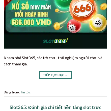
Khám phá Slot365, các trò chơi, trải nghiệm người chơi và
cách tham gia.
TIẾP TỤC ĐỌC
→
Đăng trong
Tin tức
Slot365: Đánh giá chi tiết nền tảng slot trực