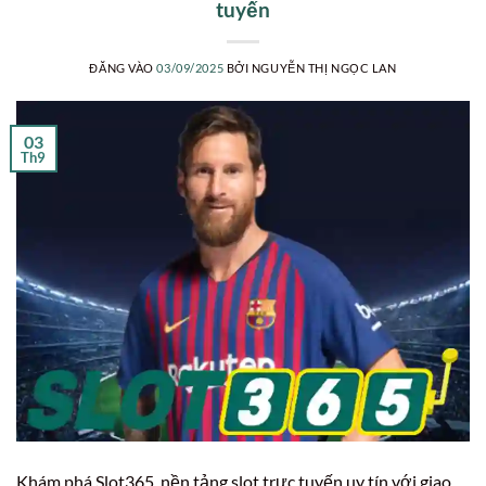
tuyến
ĐĂNG VÀO
03/09/2025
BỞI
NGUYỄN THỊ NGỌC LAN
03
Th9
Khám phá Slot365, nền tảng slot trực tuyến uy tín với giao