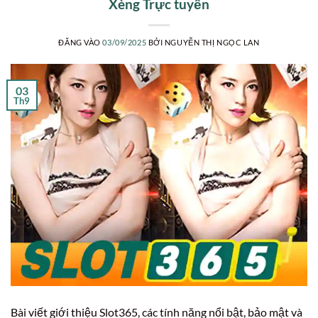
Xèng Trực tuyến
ĐĂNG VÀO
03/09/2025
BỞI
NGUYỄN THỊ NGỌC LAN
03
Th9
Bài viết giới thiệu Slot365, các tính năng nổi bật, bảo mật và