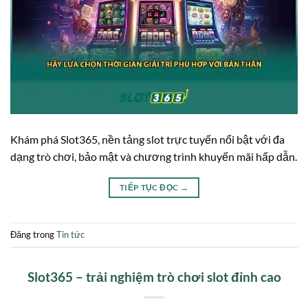
Khám phá Slot365, nền tảng slot trực tuyến nổi bật với đa
dạng trò chơi, bảo mật và chương trình khuyến mãi hấp dẫn.
TIẾP TỤC ĐỌC
→
Đăng trong
Tin tức
Slot365 – trải nghiệm trò chơi slot đỉnh cao