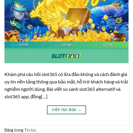
Khám phá câu hỏi slot365 có lừa đảo không và cách đánh giá
uy tín nền tảng thông qua bảo mật, hỗ trợ khách hàng và trải
nghiệm người dùng. Bài viết so sánh slot365 alternatif và
slot365 app, đồng[…]
TIẾP TỤC ĐỌC
→
Đăng trong
Tin tức