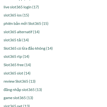
live slot365 login (17)
slot365 ios (15)
phiên bản mới Slot365 (15)
slot365 alternatif (14)
slot365 tải (14)
Slot365 có lừa đảo không (14)
slot365 rtp (14)
Slot365 free (14)
slot365 slot (14)
review Slot365 (13)
đăng nhập slot365 (13)
game slot365 (13)
slot365 net (13)