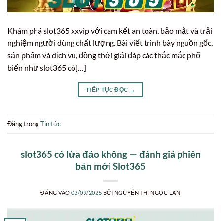
Khám phá slot365 xxvip với cam kết an toàn, bảo mật và trải
nghiệm người dùng chất lượng. Bài viết trình bày nguồn gốc,
sản phẩm và dịch vụ, đồng thời giải đáp các thắc mắc phổ
biến như slot365 có[…]
TIẾP TỤC ĐỌC
→
Đăng trong
Tin tức
slot365 có lừa đảo không — đánh giá phiên
bản mới Slot365
ĐĂNG VÀO
03/09/2025
BỞI
NGUYỄN THỊ NGỌC LAN