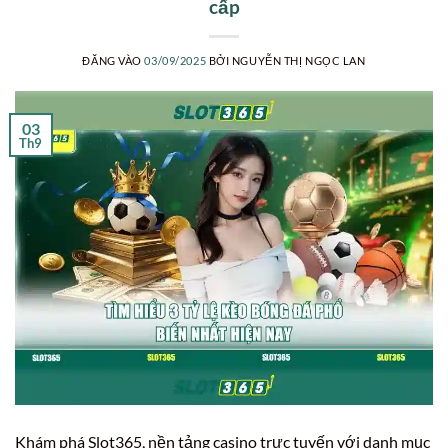
cấp
ĐĂNG VÀO
03/09/2025
BỞI
NGUYỄN THỊ NGỌC LAN
03
Th9
Khám phá Slot365, nền tảng casino trực tuyến với danh mục