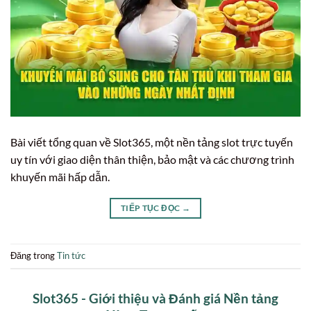
Bài viết tổng quan về Slot365, một nền tảng slot trực tuyến
uy tín với giao diện thân thiện, bảo mật và các chương trình
khuyến mãi hấp dẫn.
TIẾP TỤC ĐỌC
→
Đăng trong
Tin tức
Slot365 - Giới thiệu và Đánh giá Nền tảng