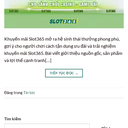
Khuyến mãi Slot365 mở ra hệ sinh thái thưởng phong phú,
gợi ý cho người chơi cách tận dụng ưu đãi và trải nghiệm
khuyến mãi Slot365. Bài viết giới thiệu nguồn gốc, sản phẩm
và lợi thế cạnh tranh[…]
TIẾP TỤC ĐỌC
→
Đăng trong
Tin tức
Tìm kiếm