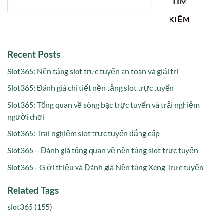
TÌM
KIẾM
Recent Posts
Slot365: Nền tảng slot trực tuyến an toàn và giải trí
Slot365: Đánh giá chi tiết nền tảng slot trực tuyến
Slot365: Tổng quan về sòng bạc trực tuyến và trải nghiệm
người chơi
Slot365: Trải nghiệm slot trực tuyến đẳng cấp
Slot365 – Đánh giá tổng quan về nền tảng slot trực tuyến
Slot365 - Giới thiệu và Đánh giá Nền tảng Xèng Trực tuyến
Related Tags
slot365 (155)