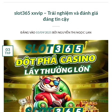
slot365 xxvip – Trải nghiệm và đánh giá
đáng tin cậy
ĐĂNG VÀO
03/09/2025
BỞI
NGUYỄN THỊ NGỌC LAN
03
Th9