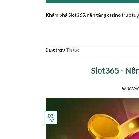
Khám phá Slot365, nền tảng casino trực tuy
Đăng trong
Tin tức
Slot365 - Nền
ĐĂNG VÀ
03
Th9