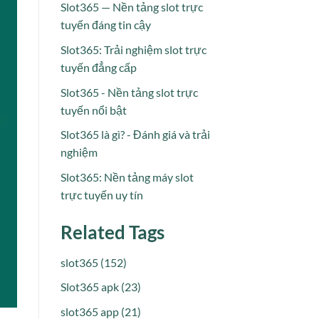
Slot365 — Nền tảng slot trực
tuyến đáng tin cậy
Slot365: Trải nghiệm slot trực
tuyến đẳng cấp
Slot365 - Nền tảng slot trực
tuyến nổi bật
Slot365 là gì? - Đánh giá và trải
nghiệm
Slot365: Nền tảng máy slot
trực tuyến uy tín
Related Tags
slot365 (152)
Slot365 apk (23)
slot365 app (21)