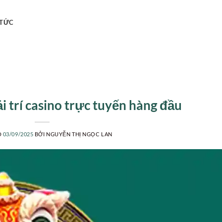
 TỨC
i trí casino trực tuyến hàng đầu
O
03/09/2025
BỞI
NGUYỄN THỊ NGỌC LAN