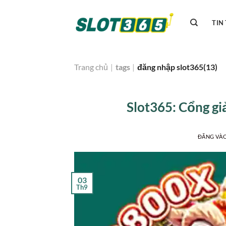
Bỏ
qua
TIN
nội
dung
Trang chủ
|
tags
|
đăng nhập slot365(13)
Slot365: Cổng giả
ĐĂNG VÀ
03
Th9