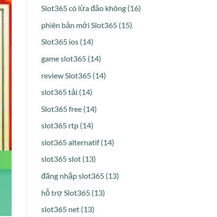
Slot365 có lừa đảo không (16)
phiên bản mới Slot365 (15)
Slot365 ios (14)
game slot365 (14)
review Slot365 (14)
slot365 tải (14)
Slot365 free (14)
slot365 rtp (14)
slot365 alternatif (14)
slot365 slot (13)
đăng nhập slot365 (13)
hỗ trợ Slot365 (13)
slot365 net (13)