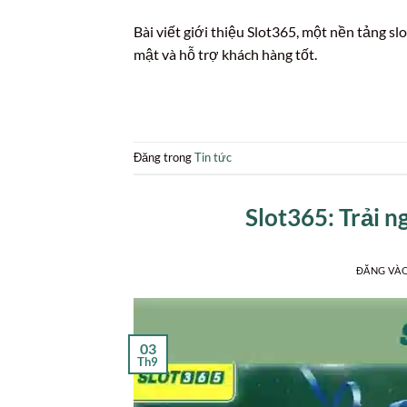
Bài viết giới thiệu Slot365, một nền tảng sl
mật và hỗ trợ khách hàng tốt.
Đăng trong
Tin tức
Slot365: Trải n
ĐĂNG VÀ
03
Th9