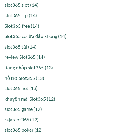
slot365 slot (14)
slot365 rtp (14)
Slot365 free (14)
Slot365 có lừa đảo không (14)
slot365 tải (14)
review Slot365 (14)
đăng nhập slot365 (13)
hỗ trợ Slot365 (13)
slot365 net (13)
khuyến mãi Slot365 (12)
slot365 game (12)
raja slot365 (12)
slot365 poker (12)