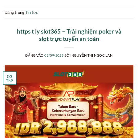
Đăng trong
Tin tức
https t ly slot365 – Trải nghiệm poker và
slot trực tuyến an toàn
ĐĂNG VÀO
03/09/2025
BỞI
NGUYỄN THỊ NGỌC LAN
03
Th9