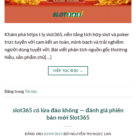
Khám phá https t ly slot365, nền tảng tích hợp slot và poker
trực tuyến với cam kết an toàn, minh bạch và trải nghiệm
người dùng tuyệt vời. Bài viết phân tích nguồn gốc thương
hiệu, sản phẩm chủ[…]
TIẾP TỤC ĐỌC
→
Đăng trong
Tin tức
slot365 có lừa đảo không — đánh giá phiên
bản mới Slot365
ĐĂNG VÀO
03/09/2025
BỞI
NGUYỄN THỊ NGỌC LAN