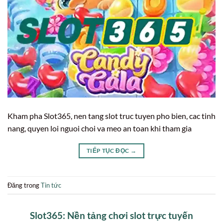
Kham pha Slot365, nen tang slot truc tuyen pho bien, cac tinh
nang, quyen loi nguoi choi va meo an toan khi tham gia
TIẾP TỤC ĐỌC
→
Đăng trong
Tin tức
Slot365: Nền tảng chơi slot trực tuyến