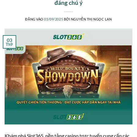
đáng chú ý
ĐĂNG VÀO
03/09/2025
BỞI
NGUYỄN THỊ NGỌC LAN
03
Th9
Khám phá Slot365, nền tảng casino trực tuyến cung cấp các