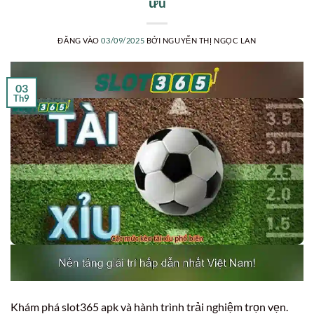
ưu
ĐĂNG VÀO
03/09/2025
BỞI
NGUYỄN THỊ NGỌC LAN
03
Th9
Khám phá slot365 apk và hành trình trải nghiệm trọn vẹn.