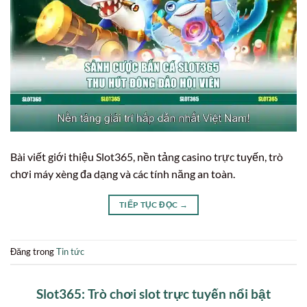
Bài viết giới thiệu Slot365, nền tảng casino trực tuyến, trò
chơi máy xèng đa dạng và các tính năng an toàn.
TIẾP TỤC ĐỌC
→
Đăng trong
Tin tức
Slot365: Trò chơi slot trực tuyến nổi bật