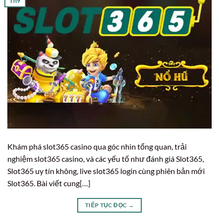
Th9
Khám phá slot365 casino qua góc nhìn tổng quan, trải
nghiệm slot365 casino, và các yếu tố như đánh giá Slot365,
Slot365 uy tín không, live slot365 login cùng phiên bản mới
Slot365. Bài viết cung[…]
TIẾP TỤC ĐỌC
→