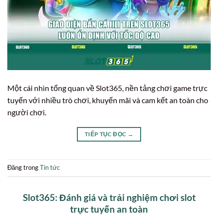
Một cái nhìn tổng quan về Slot365, nền tảng chơi game trực
tuyến với nhiều trò chơi, khuyến mãi và cam kết an toàn cho
người chơi.
TIẾP TỤC ĐỌC
→
Đăng trong
Tin tức
Slot365: Đánh giá và trải nghiệm chơi slot
trực tuyến an toàn