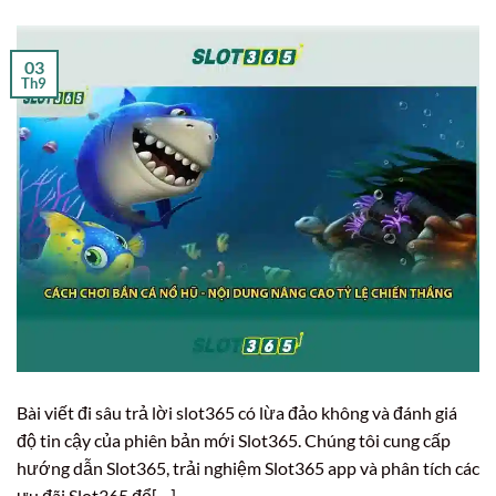
03
Th9
Bài viết đi sâu trả lời slot365 có lừa đảo không và đánh giá
độ tin cậy của phiên bản mới Slot365. Chúng tôi cung cấp
hướng dẫn Slot365, trải nghiệm Slot365 app và phân tích các
ưu đãi Slot365 để[…]