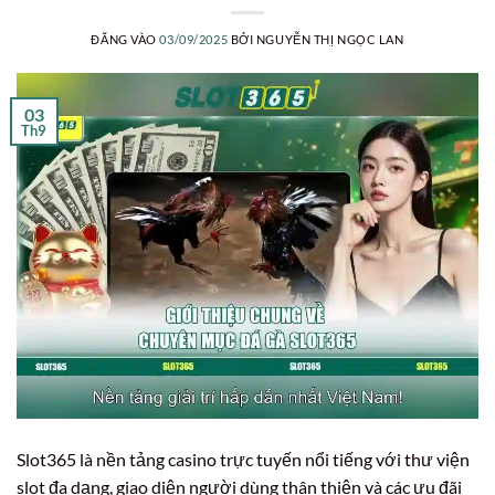
ĐĂNG VÀO
03/09/2025
BỞI
NGUYỄN THỊ NGỌC LAN
03
Th9
Slot365 là nền tảng casino trực tuyến nổi tiếng với thư viện
slot đa dạng, giao diện người dùng thân thiện và các ưu đãi