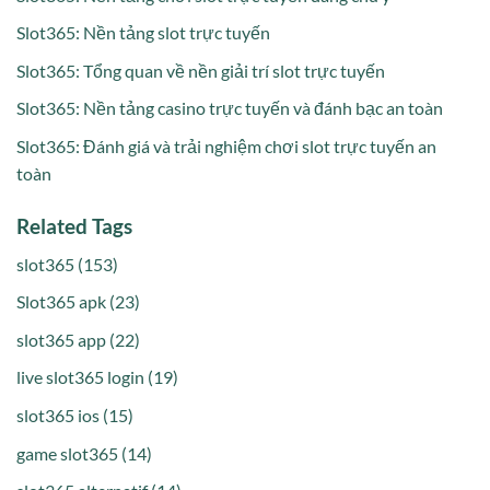
Slot365: Nền tảng slot trực tuyến
Slot365: Tổng quan về nền giải trí slot trực tuyến
Slot365: Nền tảng casino trực tuyến và đánh bạc an toàn
Slot365: Đánh giá và trải nghiệm chơi slot trực tuyến an
toàn
Related Tags
slot365 (153)
Slot365 apk (23)
slot365 app (22)
live slot365 login (19)
slot365 ios (15)
game slot365 (14)