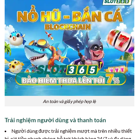
An toàn và giấy phép hợp lệ
Trải nghiệm người dùng và thanh toán
Người dùng được trải nghiệm mượt mà trên nhiều thiết
bị, rút tiền nhanh chóng, hỗ trợ khách hàng 24/7 và đa dạng