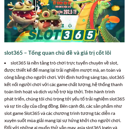
slot365 – Tổng quan chủ đề và giá trị cốt lõi
slot365 là nền tảng trò chơi trực tuyến chuyên về slot,
được thiết kế để mang lại trải nghiệm mượt mà, an toàn và
công bằng cho người chơi. Với định hướng sáng tạo, slot365
kết nối người chơi với các game chất lượng, hệ thống thanh
toán linh hoạt và dịch vụ hỗ trợ kịp thời. Trên hành trình
phát triển, chúng tôi chú trọng tới yếu tố trải nghiệm slot365
và sự tin cậy của cộng đồng. Bên cạnh đó, các sản phẩm như
slot game Slot365 và các chương trình tương tác diễn ra
xuyên suốt mùa giải mang lại sự hứng khởi cho người chơi.
Đối với những ai muốn thử vận may, asia slot365 login và