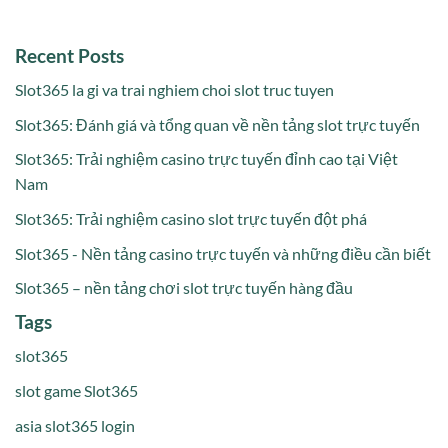
Recent Posts
Slot365 la gi va trai nghiem choi slot truc tuyen
Slot365: Đánh giá và tổng quan về nền tảng slot trực tuyến
Slot365: Trải nghiệm casino trực tuyến đỉnh cao tại Việt
Nam
Slot365: Trải nghiệm casino slot trực tuyến đột phá
Slot365 - Nền tảng casino trực tuyến và những điều cần biết
Slot365 – nền tảng chơi slot trực tuyến hàng đầu
Tags
slot365
slot game Slot365
asia slot365 login