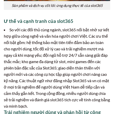
Sản phẩm và dịch vụ cốt lõi: ứng dụng thực tế của slot365
Ư thế và cạnh tranh của slot365
So với các đối thủ cùng ngành, slot365 nổi bật nhờ sự kết
hợp giữa công nghệ và văn hóa người chơi Việt. Các ưu thế
nổi bật gồm: hệ thống bảo mật tiên tiến đảm bảo an toàn
cho người dùng, tốc độ xử lý cao và trải nghiệm mượt mà
ngay cả khi mạng yếu; đội ngũ hỗ trợ 24/7 sẵn sàng giải đáp
thắc mắc; kho game đa dạng từ slot, mini games đến các
phiên bản đặc sắc của Slot365; giao diện thân thiện với
người mới và các công cụ học tập giúp người chơi nâng cao
kỹ năng. Các thuật ngữ như đăng nhập Slot365 và vn có mặt
ở mọi trải nghiệm để người dùng Việt Nam dễ tiếp cận và
cảm thấy gắn kết. Trong cộng đồng, nhiều người dùng chia
sẻ trải nghiệm và đánh giá slot365 tích cực về tính công bằng
và minh bạch.
Trải nghiệm người dùng và phản hồi từ cộng