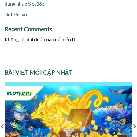
đăng nhập Slot365
slot365 vn
Recent Comments
Không có bình luận nào để hiển thị.
BÀI VIẾT MỚI CẬP NHẬT