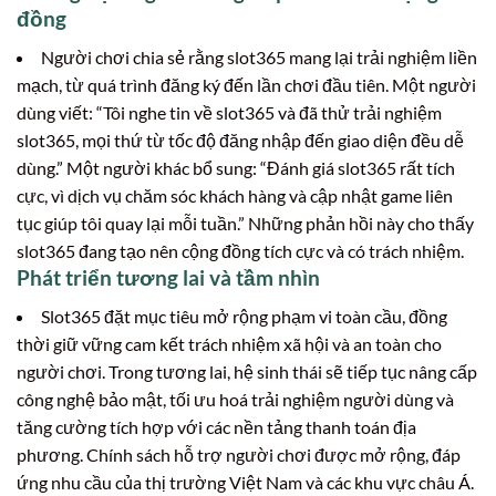
đồng
Người chơi chia sẻ rằng slot365 mang lại trải nghiệm liền
mạch, từ quá trình đăng ký đến lần chơi đầu tiên. Một người
dùng viết: “Tôi nghe tin về slot365 và đã thử trải nghiệm
slot365, mọi thứ từ tốc độ đăng nhập đến giao diện đều dễ
dùng.” Một người khác bổ sung: “Đánh giá slot365 rất tích
cực, vì dịch vụ chăm sóc khách hàng và cập nhật game liên
tục giúp tôi quay lại mỗi tuần.” Những phản hồi này cho thấy
slot365 đang tạo nên cộng đồng tích cực và có trách nhiệm.
Phát triển tương lai và tầm nhìn
Slot365 đặt mục tiêu mở rộng phạm vi toàn cầu, đồng
thời giữ vững cam kết trách nhiệm xã hội và an toàn cho
người chơi. Trong tương lai, hệ sinh thái sẽ tiếp tục nâng cấp
công nghệ bảo mật, tối ưu hoá trải nghiệm người dùng và
tăng cường tích hợp với các nền tảng thanh toán địa
phương. Chính sách hỗ trợ người chơi được mở rộng, đáp
ứng nhu cầu của thị trường Việt Nam và các khu vực châu Á.