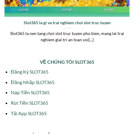
Slot365 la gi va trai nghiem choi slot truc tuyen
Slot365 la nen tang choi slot truc tuyen pho bien, mang lai trai
nghiem giai tri an toan voi[...]
VỀ CHÚNG TÔI SLOT365
Đăng Ký SLOT365
Đăng Nhập SLOT365
Nạp Tiền SLOT365
Rút Tiền SLOT365
Tải App SLOT365