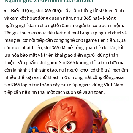
Nguồn gốc và sứ mệnh của slot365
Biểu tượng slot365 được lấy cảm hứng từ sự kiên định
và cam kết hoạt động quanh năm, như 365 ngày không
ngừng nghỉ dành cho người đam mê giải trí có trách nhiệm.
Tên gọi thể hiện mục tiêu kết nối mọi tầng lớp người chơi và
mang lại cơ hội tiếp cận công nghệ chơi game tiên tiến. Qua
các mốc phát triển, slot365 đã mở rộng quan hệ đối tác, tối
ưu hóa bảo mật và triển khai giao diện người dùng thân
thiện. Sản phẩm slot game Slot365 không chỉ là trò chơi mà
còn là hành trình sáng tạo, nơi người chơi có thể trải nghiệm
nhiều thể loại và thử thách mới. Trong mắt cộng đồng, asia
slot365 login trở thành cây cầu giúp người dùng Việt Nam
tiếp cận hệ sinh thái một cách suôn sẻ và an toàn.