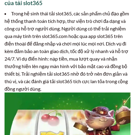
của tải slot365
Trong hệ sinh thái tải slot365, các sản phẩm chủ đạo gồm
hệ thống thanh toán tích hợp, thư viện trò chơi đa dạng và
công cụ hỗ trợ người dùng. Người dùng có thể trải nghiệm
qua máy tính trên slot365.com hoặc qua app slot365 trên
điện thoại để đăng nhập và chơi mọi lúc mọi nơi. Dịch vụ đi
kèm đảm bảo an toàn giao dịch, tốc độ xử lý nhanh và hỗ trợ
24/7. Ví dụ điển hình: nạp tiền, mua lượt quay và nhận
thưởng hiện lên ngay màn hình với bảo mật cao và đồng bộ
thiết bị. Trải nghiệm tải slot365 nhờ đó trở nên đơn giản và
thú vị, và các đánh giá tải slot365 tích cực lan tỏa trong cộng
đồng người dùng.