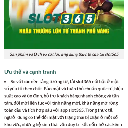
Sản phẩm và Dịch vụ cốt lõi: ứng dụng thực tế của tải slot365
Ưu thế và cạnh tranh
So với các nền tảng tương tự, tải slot365 nổi bật ở một
số yếu tố then chốt. Bảo mật và tuân thủ chuẩn quốc tế, hiệu
suất cao và ổn định, hỗ trợ khách hàng nhanh chóng và tận
tâm, đổi mới liên tục với tính năng mới, khả năng mở rộng
toàn cầu và tích hợp sâu với app slot365. Trong thực tế,
người dùng có thể đối mặt với trạng thái bị chặn ở một số
khu vực, nhưng hệ sinh thái vẫn duy trì kết nối nhờ các kênh