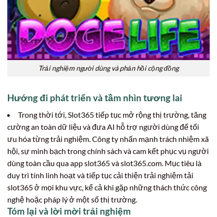
Trải nghiệm người dùng và phản hồi cộng đồng
Hướng đi phát triển và tầm nhìn tương lai
Trong thời tới, Slot365 tiếp tục mở rộng thị trường, tăng
cường an toàn dữ liệu và đưa AI hỗ trợ người dùng để tối
ưu hóa từng trải nghiệm. Công ty nhấn mạnh trách nhiệm xã
hội, sự minh bạch trong chính sách và cam kết phục vụ người
dùng toàn cầu qua app slot365 và slot365.com. Mục tiêu là
duy trì tính linh hoạt và tiếp tục cải thiện trải nghiệm tải
slot365 ở mọi khu vực, kể cả khi gặp những thách thức công
nghệ hoặc pháp lý ở một số thị trường.
Tóm lại và lời mời trải nghiệm