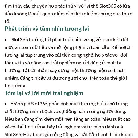
tìm thấy câu chuyện hợp tác thú vị với vị thế Slot365 có lừa
đảo không là một quan niệm cần được kiểm chứng qua thực
tế.
Phát triển và tầm nhìn tương lai
Slot365 hướng tới phát triển bền vững với cam kết đổi
mới, an toàn dữ liệu và mở rộng phạm vi toàn cầu. Kế hoạch
tương lai tập trung vào cải tiến công nghệ, hợp tác với đối
tác uy tín và nâng cao trải nghiệm người dùng ở mọi thị
trường. Tất cả nhằm xây dựng một thương hiệu có trách
nhiệm, đáng tin cậy và được người chơi trên toàn thế giới
tin tưởng.
Tóm lại và lời mời trải nghiệm
Đánh giá Slot365 phản ánh một thương hiệu chú trọng
chất lượng, minh bạch và sự đồng hành cùng người dùng.
Nếu bạn đang tìm kiếm một nền tảng an toàn, hiệu suất cao
và có thể tin tưởng, hãy trải nghiệm và tự mình đánh giá
Slot365. Hãy tham gia cộng đồng và bắt đầu hành trình khám