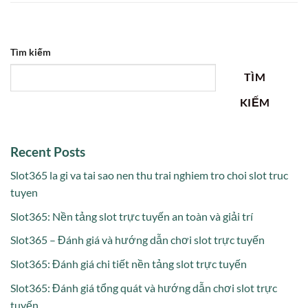
Tìm kiếm
TÌM
KIẾM
Recent Posts
Slot365 la gi va tai sao nen thu trai nghiem tro choi slot truc
tuyen
Slot365: Nền tảng slot trực tuyến an toàn và giải trí
Slot365 – Đánh giá và hướng dẫn chơi slot trực tuyến
Slot365: Đánh giá chi tiết nền tảng slot trực tuyến
Slot365: Đánh giá tổng quát và hướng dẫn chơi slot trực
tuyến