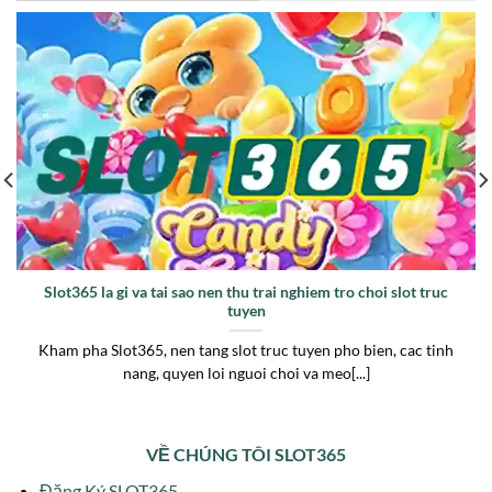
Slot365 la gi va tai sao nen thu trai nghiem tro choi slot truc
tuyen
Kham pha Slot365, nen tang slot truc tuyen pho bien, cac tinh
nang, quyen loi nguoi choi va meo[...]
VỀ CHÚNG TÔI SLOT365
Đăng Ký SLOT365