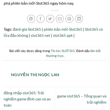
phá phiên bản mới Slot365 ngay hôm nay.
Tags:
đánh giá Slot365
|
phiên bản mới Slot365
|
Slot365 có
lừa đảo không
|
slot365 net
|
slot365 apk
|
Bài viết này được đăng trong
Tin tức SLOT365
. Đánh dấu
liên kết
thường trực
.
NGUYỄN THỊ NGỌC LAN
đăng nhập slot365: Trải
game slot365 – Tổng quan và
nghiệm game đỉnh cao và an
trải nghiệm
toàn