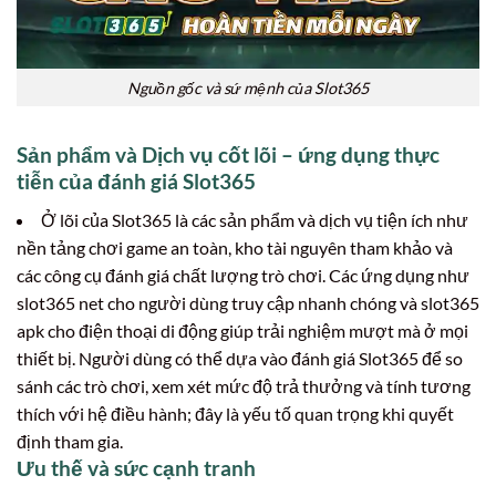
Nguồn gốc và sứ mệnh của Slot365
Sản phẩm và Dịch vụ cốt lõi – ứng dụng thực
tiễn của đánh giá Slot365
Ở lõi của Slot365 là các sản phẩm và dịch vụ tiện ích như
nền tảng chơi game an toàn, kho tài nguyên tham khảo và
các công cụ đánh giá chất lượng trò chơi. Các ứng dụng như
slot365 net cho người dùng truy cập nhanh chóng và slot365
apk cho điện thoại di động giúp trải nghiệm mượt mà ở mọi
thiết bị. Người dùng có thể dựa vào đánh giá Slot365 để so
sánh các trò chơi, xem xét mức độ trả thưởng và tính tương
thích với hệ điều hành; đây là yếu tố quan trọng khi quyết
định tham gia.
Ưu thế và sức cạnh tranh