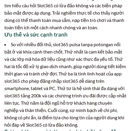
tìm hiểu câu hỏi Slot365 có lừa đảo không và các biện pháp
bảo mật được áp dụng. Trải nghiệm thực tế cho thấy người
dùng có thể thanh toán mua sắm, nạp tiền trò chơi và thanh
toán tiện ích một cách nhanh chóng và an toàn.
Ưu thế và sức cạnh tranh
So với nhiều đối thủ, slot365 pulsa tanpa potongan nổi
bật ở vài khía cạnh then chốt. Thứ nhất là cam kết bảo mật
và các lớp mã hóa dữ liệu cũng như xác thực đa yếu tố. Thứ
hai là tốc độ xử lý giao dịch nhanh, giúp người dùng tiết kiệm
thời gian và tránh chờ đợi. Thứ ba là tính linh hoạt của app
slot365 cho phép đăng nhập slot365 dễ dàng trên
smartphone, tablet và PC. Thứ tư là hệ sinh thái đa dạng với
slot365 tảng 200k và các chương trình ưu đãi được cập nhật
liên tục. Thứ năm là đội ngũ hỗ trợ khách hàng chuyên
nghiệp và thân thiện. Cuối cùng, sự minh bạch về chi phí,
không có phí ẩn, là điểm tựa cho lòng tin của người dùng khi
hỏi đáp về Slot365 có lừa đảo không.