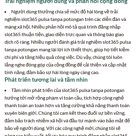
Trải nghiệm người dùng và phản hồi cộng đồng
Người dùng thường chia sẻ mức độ hài lòng về trải
nghiệm slot365 pulsa tanpa potongan trên các diễn đàn và
mạng xã hội. Nhiều phản hồi mô tả quá trình đăng nhập
slot365 thuận tiện, giao diện trực quan và thông báo giao
dịch rõ ràng. Nhiều người đánh giá trải nghiệm slot365 pulsa
tanpa potongan mang lại lợi ích thiết thực, giúp họ tiết kiệm
chi phí và tăng hiệu quả công việc. Dù vậy, chúng tôi luôn
lắng nghe đóng góp của cộng đồng để cải thiện và cập nhật
tính năng, đảm bảo sự hài lòng ngày càng cao.
Phát triển tương lai và tầm nhìn
Tầm nhìn phát triển của slot365 pulsa tanpa potongan
hướng tới mở rộng phạm vi toàn cầu, tích hợp công nghệ
thanh toán an toàn hơn và tăng cường khả năng thanh toán
xuyên biên giới. Chúng tôi cam kết theo đuổi sự bền vững,
đảm bảo trách nhiệm xã hội và đầu tư mạnh vào bảo mật để
bảo vệ người dùng. Với các công nghệ mới, chúng tôi sẽ
nâng cao hiệu suất, tối ưu hóa quy trình đăng nhập slot365