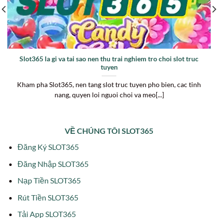
Slot365 la gi va tai sao nen thu trai nghiem tro choi slot truc
tuyen
Kham pha Slot365, nen tang slot truc tuyen pho bien, cac tinh
nang, quyen loi nguoi choi va meo[...]
VỀ CHÚNG TÔI SLOT365
Đăng Ký SLOT365
Đăng Nhập SLOT365
Nạp Tiền SLOT365
Rút Tiền SLOT365
Tải App SLOT365