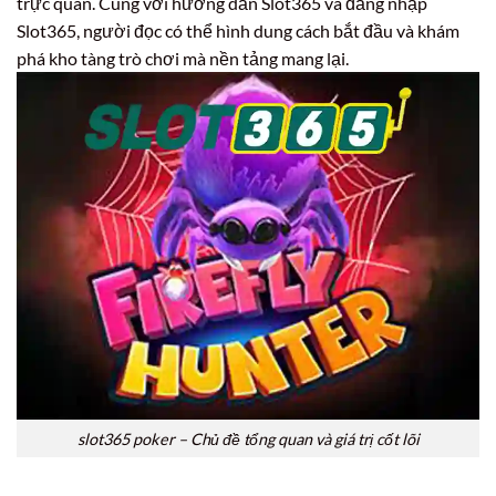
trực quan. Cùng với hướng dẫn Slot365 và đăng nhập
Slot365, người đọc có thể hình dung cách bắt đầu và khám
phá kho tàng trò chơi mà nền tảng mang lại.
slot365 poker – Chủ đề tổng quan và giá trị cốt lõi