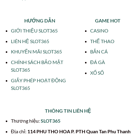
HƯỚNG DẪN
GAME HOT
GIỚI THIỆU SLOT365
CASINO
LIÊN HỆ SLOT365
THỂ THAO
KHUYẾN MÃI SLOT365
BẮN CÁ
CHÍNH SÁCH BẢO MẬT
ĐÁ GÀ
SLOT365
XỔ SỐ
GIẤY PHÉP HOẠT ĐỘNG
SLOT365
THÔNG TIN LIÊN HỆ
Thương hiệu:
SLOT365
Địa chỉ:
114 PHU THO HOA P. PTH Quan Tan Phu Thanh