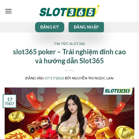
Bỏ
qua
nội
dung
ĐĂNG KÝ
ĐĂNG NHẬP
TIN TỨC SLOT365
slot365 poker – Trải nghiệm đỉnh cao
và hướng dẫn Slot365
ĐĂNG VÀO
07/17/2026
BỞI
NGUYỄN THỊ NGỌC LAN
17
Th07