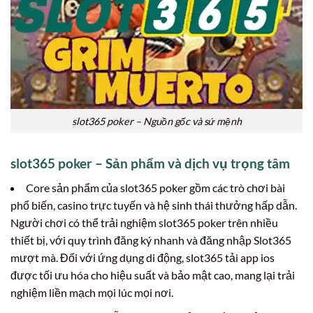
slot365 poker – Nguồn gốc và sứ mệnh
slot365 poker – Sản phẩm và dịch vụ trọng tâm
Core sản phẩm của slot365 poker gồm các trò chơi bài
phổ biến, casino trực tuyến và hệ sinh thái thưởng hấp dẫn.
Người chơi có thể trải nghiệm slot365 poker trên nhiều
thiết bị, với quy trình đăng ký nhanh và đăng nhập Slot365
mượt mà. Đối với ứng dụng di động, slot365 tải app ios
được tối ưu hóa cho hiệu suất và bảo mật cao, mang lại trải
nghiệm liền mạch mọi lúc mọi nơi.